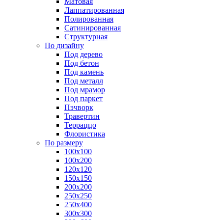
Матовая
Лаппатированная
Полированная
Сатинированная
Структурная
По дизайну
Под дерево
Под бетон
Под камень
Под металл
Под мрамор
Под паркет
Пэчворк
Травертин
Терраццо
Флористика
По размеру
100х100
100х200
120х120
150х150
200х200
250х250
250х400
300х300