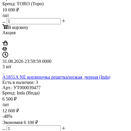
Бренд: TORO (Торо)
10 690
₽
/шт
В корзину
Акция
31.08.2026 23:59:59
0
0
0
0
3
шт
A1851A NE корзиночка решетка/низкая ,черная (Inda)
Есть в наличии: 3
Арт.: УТ000039477
Бренд: Inda (Инда)
6 500
₽
/шт
12 600
₽
-
48
%
Экономия
6 100
₽