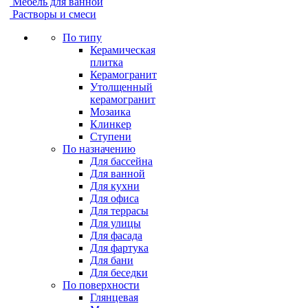
Мебель для ванной
Растворы и смеси
По типу
Керамическая
плитка
Керамогранит
Утолщенный
керамогранит
Мозаика
Клинкер
Ступени
По назначению
Для бассейна
Для ванной
Для кухни
Для офиса
Для террасы
Для улицы
Для фасада
Для фартука
Для бани
Для беседки
По поверхности
Глянцевая