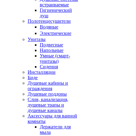
встраиваемые
Гигиенический
душ
Полотенцесушители
ㅤВодяные
ㅤЭлектрические
Унитазы
Подвесные
Напольные
Умные (смарт-
унитазы)
Сидения
Инсталляции
Биде
Душевые кабины и
ограждения
Душевые поддоны
Слив, канализация,
душевые трапы и
душевые каналы
Аксессуары для ванной
комнаты
Держатели для
мыла