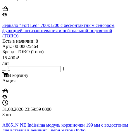
Зеркало "Fort Led" 700х1200 с бесконтактным сенсором,
функцией антизапотевания и нейтральной подсветкой
(TORO)
Есть в наличии: 8
Арт.: 00-00025464
Бренд: TORO (Торо)
15 490
₽
/шт
В корзину
Акция
31.08.2026 23:59:59
0
0
0
0
8
шт
A8851N NE Indissima модуль корзиночки 199 мм с водосгоном
для вставки в рейлинг , черн.матов (Inda)