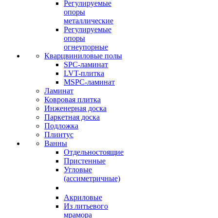
Регулируемые
опоры
металлические
Регулируемые
опоры
огнеупорные
Кварцвиниловые полы
SPC-ламинат
LVT-плитка
MSPC-ламинат
Ламинат
Ковровая плитка
Инженерная доска
Паркетная доска
Подложка
Плинтус
Ванны
Отдельностоящие
Пристенные
Угловые
(ассиметричные)
Акриловые
Из литьевого
мрамора