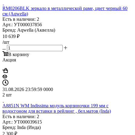
RM0206BLK зеркало в металлической раме, цвет черный 60
см (Aqwella)
Есть в наличии: 2
Арт.: УТ000037856
Бренд: Aqwella (Аквелла)
10 639
₽
/шт
В корзину
Акция
31.08.2026 23:59:59
0
0
0
0
2
шт
A8851N WM Indissima модуль корзиночки 199 мм с
водосгоном для вставки в рейлинг , бел.матов (Inda)
Есть в наличии: 2
Арт.: УТ000039615
Бренд: Inda (Инда)
2 300
₽