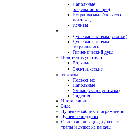
Напольные
(отдельностоящие)
Встраиваемые (скрытого
монтажа)
Изливы
Душевые системы (стойки)
Душевые системы
встраиваемые
Гигиенический душ
Полотенцесушители
ㅤВодяные
ㅤЭлектрические
Унитазы
Подвесные
Напольные
Умные (смарт-унитазы)
Сидения
Инсталляции
Биде
Душевые кабины и ограждения
Душевые поддоны
Слив, канализация, душевые
трапы и душевые каналы