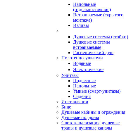
Напольные
(отдельностоящие)
Встраиваемые (скрытого
монтажа)
Изливы
Душевые системы (стойки)
Душевые системы
встраиваемые
Гигиенический душ
Полотенцесушители
ㅤВодяные
ㅤЭлектрические
Унитазы
Подвесные
Напольные
Умные (смарт-унитазы)
Сидения
Инсталляции
Биде
Душевые кабины и ограждения
Душевые поддоны
Слив, канализация, душевые
трапы и душевые каналы