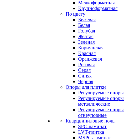
Мелкоформатная
Крупноформатная
По цвету
Бежевая
Белая
Голубая
Желтая
Зеленая
Коричневая
Красная
Оранжевая
Розовая
Серая
Синяя
Черная
Опоры для плитки
Регулируемые опоры
Регулируемые опоры
металлические
Регулируемые опоры
огнеупорные
Кварцвиниловые полы
SPC-ламинат
LVT-плитка
MSPC-ламинат