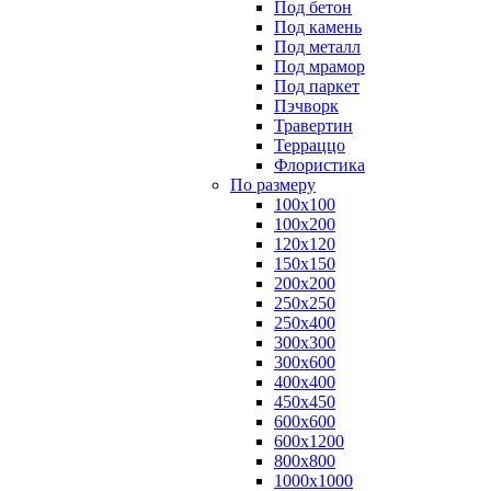
Под бетон
Под камень
Под металл
Под мрамор
Под паркет
Пэчворк
Травертин
Терраццо
Флористика
По размеру
100х100
100х200
120х120
150х150
200х200
250х250
250х400
300х300
300х600
400х400
450х450
600х600
600х1200
800х800
1000х1000