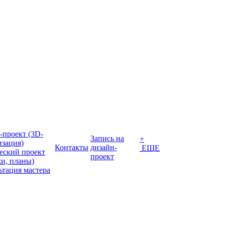
-проект (3D-
Запись на
+
изация)
Контакты
дизайн-
ЕЩЕ
еский проект
проект
жи, планы)
ьтация мастера