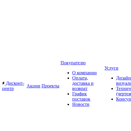
Покупателю
Услуги
О компании
Оплата,
Дизайн
Дисконт-
доставка и
визуал
Акции
Проекты
центр
возврат
Технич
График
(черте
поставок
Консул
Новости