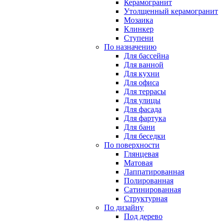
Керамогранит
Утолщенный керамогранит
Мозаика
Клинкер
Ступени
По назначению
Для бассейна
Для ванной
Для кухни
Для офиса
Для террасы
Для улицы
Для фасада
Для фартука
Для бани
Для беседки
По поверхности
Глянцевая
Матовая
Лаппатированная
Полированная
Сатинированная
Структурная
По дизайну
Под дерево