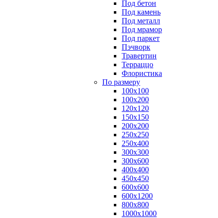
Под бетон
Под камень
Под металл
Под мрамор
Под паркет
Пэчворк
Травертин
Терраццо
Флористика
По размеру
100х100
100х200
120х120
150х150
200х200
250х250
250х400
300х300
300х600
400х400
450х450
600х600
600х1200
800х800
1000х1000