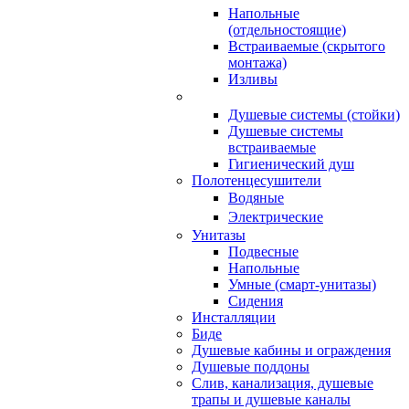
Напольные
(отдельностоящие)
Встраиваемые (скрытого
монтажа)
Изливы
Душевые системы (стойки)
Душевые системы
встраиваемые
Гигиенический душ
Полотенцесушители
ㅤВодяные
ㅤЭлектрические
Унитазы
Подвесные
Напольные
Умные (смарт-унитазы)
Сидения
Инсталляции
Биде
Душевые кабины и ограждения
Душевые поддоны
Слив, канализация, душевые
трапы и душевые каналы