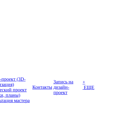
-проект (3D-
Запись на
+
изация)
Контакты
дизайн-
ЕЩЕ
еский проект
проект
жи, планы)
ьтация мастера