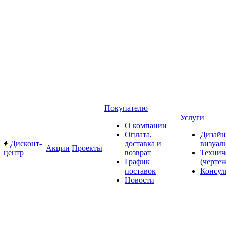
Покупателю
Услуги
О компании
Оплата,
Дизайн
Дисконт-
доставка и
визуал
Акции
Проекты
центр
возврат
Технич
График
(черте
поставок
Консул
Новости