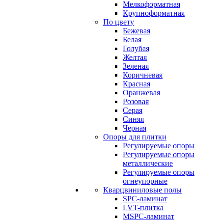
Мелкоформатная
Крупноформатная
По цвету
Бежевая
Белая
Голубая
Желтая
Зеленая
Коричневая
Красная
Оранжевая
Розовая
Серая
Синяя
Черная
Опоры для плитки
Регулируемые опоры
Регулируемые опоры
металлические
Регулируемые опоры
огнеупорные
Кварцвиниловые полы
SPC-ламинат
LVT-плитка
MSPC-ламинат