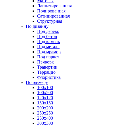
Матовая
Лаппатированная
Полированная
Сатинированная
Структурная
По дизайну
Под дерево
Под бетон
Под камень
Под металл
Под мрамор
Под паркет
Пэчворк
Травертин
Терраццо
Флористика
По размеру
100х100
100х200
120х120
150х150
200х200
250х250
250х400
300х300