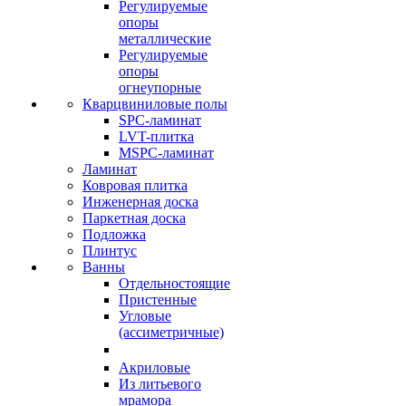
Регулируемые
опоры
металлические
Регулируемые
опоры
огнеупорные
Кварцвиниловые полы
SPC-ламинат
LVT-плитка
MSPC-ламинат
Ламинат
Ковровая плитка
Инженерная доска
Паркетная доска
Подложка
Плинтус
Ванны
Отдельностоящие
Пристенные
Угловые
(ассиметричные)
Акриловые
Из литьевого
мрамора