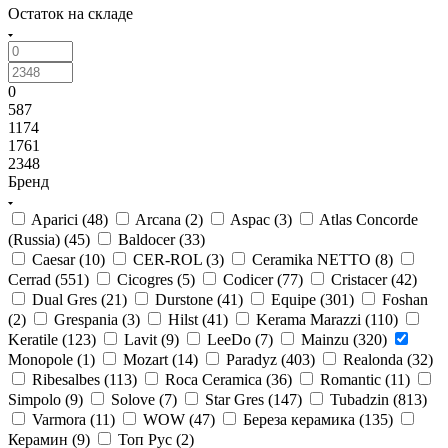
Остаток на складе
0
587
1174
1761
2348
Бренд
Aparici (
48
)
Arcana (
2
)
Aspac (
3
)
Atlas Concorde
(Russia) (
45
)
Baldocer (
33
)
Caesar (
10
)
CER-ROL (
3
)
Ceramika NETTO (
8
)
Cerrad (
551
)
Cicogres (
5
)
Codicer (
77
)
Cristacer (
42
)
Dual Gres (
21
)
Durstone (
41
)
Equipe (
301
)
Foshan
(
2
)
Grespania (
3
)
Hilst (
41
)
Kerama Marazzi (
110
)
Keratile (
123
)
Lavit (
9
)
LeeDo (
7
)
Mainzu (
320
)
Monopole (
1
)
Mozart (
14
)
Paradyz (
403
)
Realonda (
32
)
Ribesalbes (
113
)
Roca Ceramica (
36
)
Romantic (
11
)
Simpolo (
9
)
Solove (
7
)
Star Gres (
147
)
Tubadzin (
813
)
Varmora (
11
)
WOW (
47
)
Береза керамика (
135
)
Керамин (
9
)
Топ Рус (
2
)