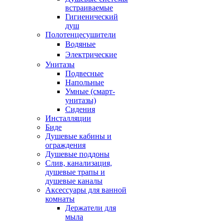
встраиваемые
Гигиенический
душ
Полотенцесушители
ㅤВодяные
ㅤЭлектрические
Унитазы
Подвесные
Напольные
Умные (смарт-
унитазы)
Сидения
Инсталляции
Биде
Душевые кабины и
ограждения
Душевые поддоны
Слив, канализация,
душевые трапы и
душевые каналы
Аксессуары для ванной
комнаты
Держатели для
мыла