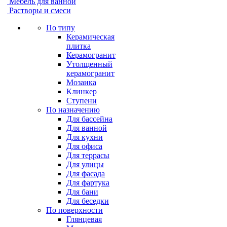
Мебель для ванной
Растворы и смеси
По типу
Керамическая
плитка
Керамогранит
Утолщенный
керамогранит
Мозаика
Клинкер
Ступени
По назначению
Для бассейна
Для ванной
Для кухни
Для офиса
Для террасы
Для улицы
Для фасада
Для фартука
Для бани
Для беседки
По поверхности
Глянцевая