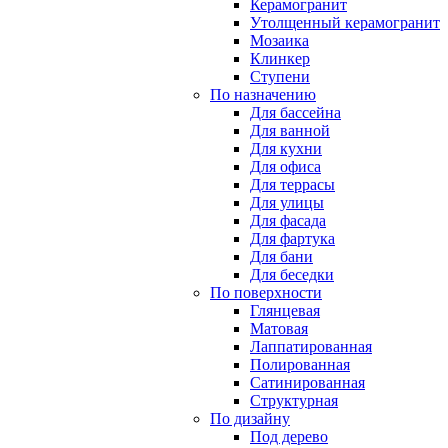
Керамогранит
Утолщенный керамогранит
Мозаика
Клинкер
Ступени
По назначению
Для бассейна
Для ванной
Для кухни
Для офиса
Для террасы
Для улицы
Для фасада
Для фартука
Для бани
Для беседки
По поверхности
Глянцевая
Матовая
Лаппатированная
Полированная
Сатинированная
Структурная
По дизайну
Под дерево