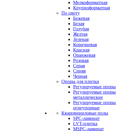
Мелкоформатная
Крупноформатная
По цвету
Бежевая
Белая
Голубая
Желтая
Зеленая
Коричневая
Красная
Оранжевая
Розовая
Серая
Синяя
Черная
Опоры для плитки
Регулируемые опоры
Регулируемые опоры
металлические
Регулируемые опоры
огнеупорные
Кварцвиниловые полы
SPC-ламинат
LVT-плитка
MSPC-ламинат