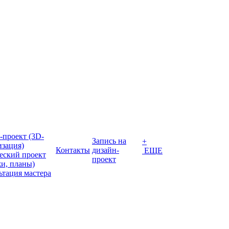
-проект (3D-
Запись на
+
изация)
Контакты
дизайн-
ЕЩЕ
еский проект
проект
жи, планы)
ьтация мастера