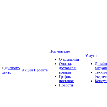
Покупателю
Услуги
О компании
Оплата,
Дизайн
Дисконт-
доставка и
визуал
Акции
Проекты
центр
возврат
Технич
График
(черте
поставок
Консул
Новости