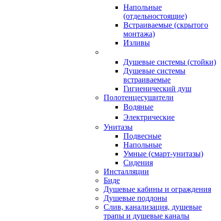
Напольные
(отдельностоящие)
Встраиваемые (скрытого
монтажа)
Изливы
Душевые системы (стойки)
Душевые системы
встраиваемые
Гигиенический душ
Полотенцесушители
ㅤВодяные
ㅤЭлектрические
Унитазы
Подвесные
Напольные
Умные (смарт-унитазы)
Сидения
Инсталляции
Биде
Душевые кабины и ограждения
Душевые поддоны
Слив, канализация, душевые
трапы и душевые каналы