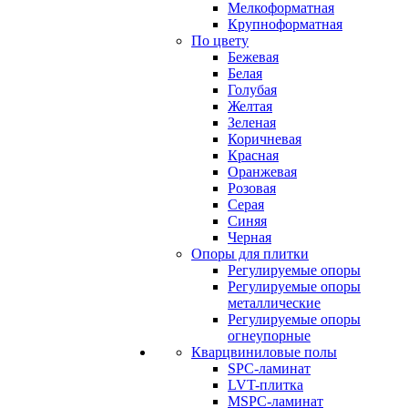
Мелкоформатная
Крупноформатная
По цвету
Бежевая
Белая
Голубая
Желтая
Зеленая
Коричневая
Красная
Оранжевая
Розовая
Серая
Синяя
Черная
Опоры для плитки
Регулируемые опоры
Регулируемые опоры
металлические
Регулируемые опоры
огнеупорные
Кварцвиниловые полы
SPC-ламинат
LVT-плитка
MSPC-ламинат