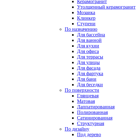
Керамогранит
Утолщенный керамогранит
Мозаика
Клинкер
Ступени
По назначению
Для бассейна
Для ванной
Для кухни
Для офиса
Для террасы
Для улицы
Для фасада
Для фартука
Для бани
Для беседки
По поверхности
Глянцевая
Матовая
Лаппатированная
Полированная
Сатинированная
Структурная
По дизайну
Под дерево