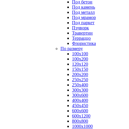
Под бетон
Под камень
Под металл
Под мрамор
Под паркет
Пэчворк
Травертин
Терраццо
Флористика
По размеру
100х100
100х200
120х120
150х150
200х200
250х250
250х400
300х300
300х600
400х400
450х450
600х600
600х1200
800х800
1000х1000