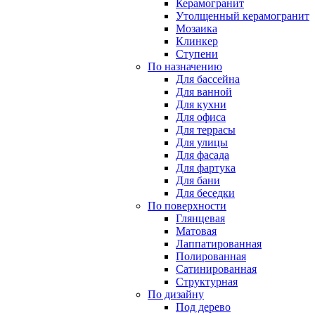
Керамогранит
Утолщенный керамогранит
Мозаика
Клинкер
Ступени
По назначению
Для бассейна
Для ванной
Для кухни
Для офиса
Для террасы
Для улицы
Для фасада
Для фартука
Для бани
Для беседки
По поверхности
Глянцевая
Матовая
Лаппатированная
Полированная
Сатинированная
Структурная
По дизайну
Под дерево