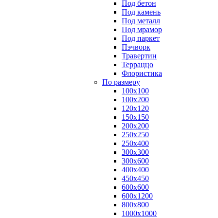
Под бетон
Под камень
Под металл
Под мрамор
Под паркет
Пэчворк
Травертин
Терраццо
Флористика
По размеру
100х100
100х200
120х120
150х150
200х200
250х250
250х400
300х300
300х600
400х400
450х450
600х600
600х1200
800х800
1000х1000