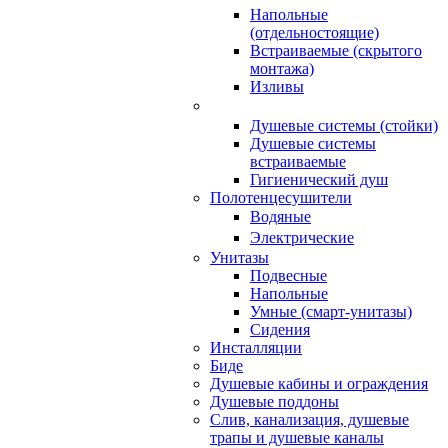
Напольные
(отдельностоящие)
Встраиваемые (скрытого
монтажа)
Изливы
Душевые системы (стойки)
Душевые системы
встраиваемые
Гигиенический душ
Полотенцесушители
ㅤВодяные
ㅤЭлектрические
Унитазы
Подвесные
Напольные
Умные (смарт-унитазы)
Сидения
Инсталляции
Биде
Душевые кабины и ограждения
Душевые поддоны
Слив, канализация, душевые
трапы и душевые каналы