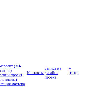
-проект (3D-
Запись на
+
изация)
Контакты
дизайн-
ЕЩЕ
еский проект
проект
жи, планы)
ьтация мастера