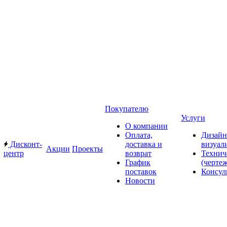
Покупателю
Услуги
О компании
Оплата,
Дизайн
Дисконт-
доставка и
визуал
Акции
Проекты
центр
возврат
Технич
График
(черте
поставок
Консул
Новости