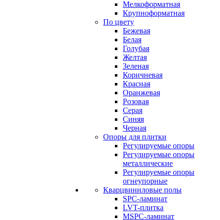
Мелкоформатная
Крупноформатная
По цвету
Бежевая
Белая
Голубая
Желтая
Зеленая
Коричневая
Красная
Оранжевая
Розовая
Серая
Синяя
Черная
Опоры для плитки
Регулируемые опоры
Регулируемые опоры
металлические
Регулируемые опоры
огнеупорные
Кварцвиниловые полы
SPC-ламинат
LVT-плитка
MSPC-ламинат