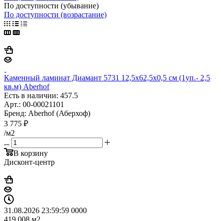
По доступности (убывание)
По доступности (возрастание)
Каменный ламинат Диамант 5731 12,5x62,5x0,5 см (1уп.- 2,5
кв.м) Aberhof
Есть в наличии: 457.5
Арт.: 00-00021101
Бренд: Aberhof (Аберхоф)
3 775
₽
/м2
В корзину
Дисконт-центр
31.08.2026 23:59:59
0
0
0
0
419.008
м2