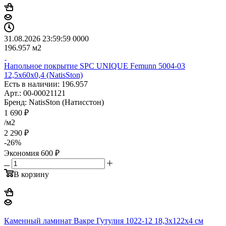
31.08.2026 23:59:59
0
0
0
0
196.957
м2
Напольное покрытие SPC UNIQUE Femunn 5004-03
12,5x60x0,4 (NatisSton)
Есть в наличии: 196.957
Арт.: 00-00021121
Бренд: NatisSton (Натисстон)
1 690
₽
/м2
2 290
₽
-
26
%
Экономия
600
₽
В корзину
Каменный ламинат Вакре Гутулия 1022-12 18,3х122x4 см