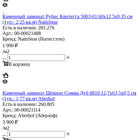
Каменный ламинат Рубис Квитегга 5003-01 60x12,5x0,35 см
(1уп.- 2,25 кв.м) NatisSton
Есть в наличии: 281.276
Арт.: 00-00021488
Бренд: NatisSton (Натисстон)
1 990
₽
/м2
В корзину
Каменный ламинат Шеврон Сомма Дуб 8810 12,7x63,5x0,5 см
(1уп.- 1,77 кв.м) Aberhof
Есть в наличии: 260.805
Арт.: 00-00021114
Бренд: Aberhof (Аберхоф)
3 900
₽
/м2