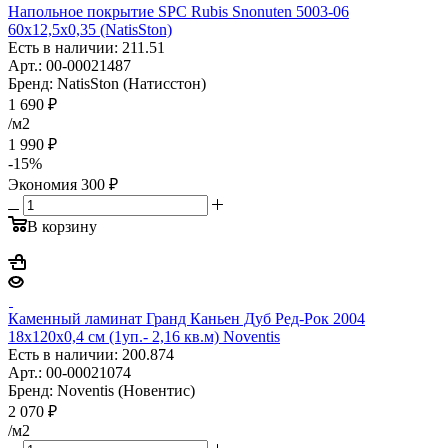
Напольное покрытие SPC Rubis Snonuten 5003-06
60x12,5x0,35 (NatisSton)
Есть в наличии: 211.51
Арт.: 00-00021487
Бренд: NatisSton (Натисстон)
1 690
₽
/м2
1 990
₽
-
15
%
Экономия
300
₽
В корзину
Каменный ламинат Гранд Каньен Дуб Ред-Рок 2004
18x120x0,4 см (1уп.- 2,16 кв.м) Noventis
Есть в наличии: 200.874
Арт.: 00-00021074
Бренд: Noventis (Новентис)
2 070
₽
/м2