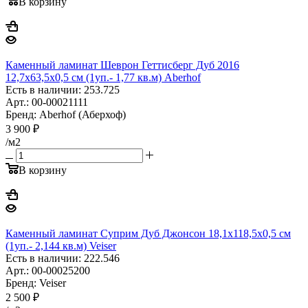
В корзину
Каменный ламинат Шеврон Геттисберг Дуб 2016
12,7x63,5x0,5 см (1уп.- 1,77 кв.м) Aberhof
Есть в наличии: 253.725
Арт.: 00-00021111
Бренд: Aberhof (Аберхоф)
3 900
₽
/м2
В корзину
Каменный ламинат Суприм Дуб Джонсон 18,1x118,5x0,5 см
(1уп.- 2,144 кв.м) Veiser
Есть в наличии: 222.546
Арт.: 00-00025200
Бренд: Veiser
2 500
₽