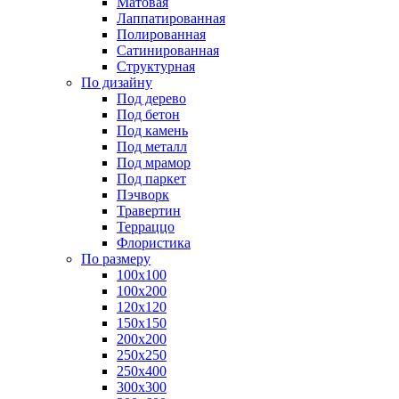
Матовая
Лаппатированная
Полированная
Сатинированная
Структурная
По дизайну
Под дерево
Под бетон
Под камень
Под металл
Под мрамор
Под паркет
Пэчворк
Травертин
Терраццо
Флористика
По размеру
100х100
100х200
120х120
150х150
200х200
250х250
250х400
300х300