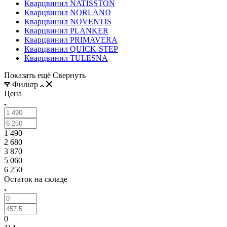
Кварцвинил NATISSTON
Кварцвинил NORLAND
Кварцвинил NOVENTIS
Кварцвинил PLANKER
Кварцвинил PRIMAVERA
Кварцвинил QUICK-STEP
Кварцвинил TULESNA
Показать ещё
Свернуть
Фильтр
Цена
1 490
2 680
3 870
5 060
6 250
Остаток на складе
0