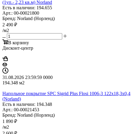
(1уп.- 2,23 кв.м) Norland
Есть в наличии: 194.655
Арт.: 00-00021800
Бренд: Norland (Норленд)
2 490
₽
/м2
В корзину
Дисконт-центр
31.08.2026 23:59:59
0
0
0
0
194.348
м2
Напольное покрытие SPC Sigrid Plus Flosi 1006-3 122x18,3x0,4
(Norland)
Есть в наличии: 194.348
Арт.: 00-00021453
Бренд: Norland (Норленд)
1 890
₽
/м2
2 600
₽