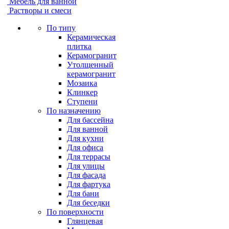
Мебель для ванной
Растворы и смеси
По типу
Керамическая
плитка
Керамогранит
Утолщенный
керамогранит
Мозаика
Клинкер
Ступени
По назначению
Для бассейна
Для ванной
Для кухни
Для офиса
Для террасы
Для улицы
Для фасада
Для фартука
Для бани
Для беседки
По поверхности
Глянцевая