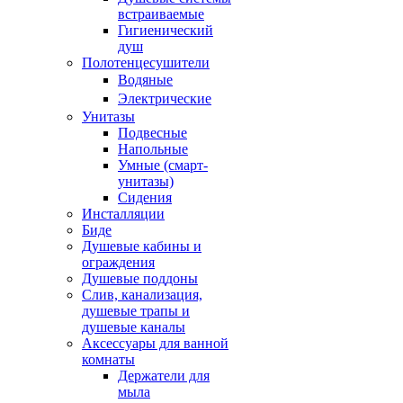
встраиваемые
Гигиенический
душ
Полотенцесушители
ㅤВодяные
ㅤЭлектрические
Унитазы
Подвесные
Напольные
Умные (смарт-
унитазы)
Сидения
Инсталляции
Биде
Душевые кабины и
ограждения
Душевые поддоны
Слив, канализация,
душевые трапы и
душевые каналы
Аксессуары для ванной
комнаты
Держатели для
мыла