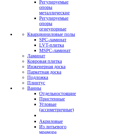
Регулируемые
опоры
металлические
Регулируемые
опоры
огнеупорные
Кварцвиниловые полы
SPC-ламинат
LVT-плитка
MSPC-ламинат
Ламинат
Ковровая плитка
Инженерная доска
Паркетная доска
Подложка
Плинтус
Ванны
Отдельностоящие
Пристенные
Угловые
(ассиметричные)
Акриловые
Из литьевого
мрамора