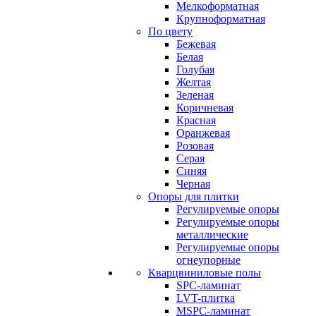
Мелкоформатная
Крупноформатная
По цвету
Бежевая
Белая
Голубая
Желтая
Зеленая
Коричневая
Красная
Оранжевая
Розовая
Серая
Синяя
Черная
Опоры для плитки
Регулируемые опоры
Регулируемые опоры
металлические
Регулируемые опоры
огнеупорные
Кварцвиниловые полы
SPC-ламинат
LVT-плитка
MSPC-ламинат