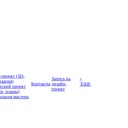
-проект (3D-
Запись на
+
изация)
Контакты
дизайн-
ЕЩЕ
еский проект
проект
жи, планы)
ьтация мастера