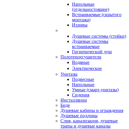
Напольные
(отдельностоящие)
Встраиваемые (скрытого
монтажа)
Изливы
Душевые системы (стойки)
Душевые системы
встраиваемые
Гигиенический душ
Полотенцесушители
ㅤВодяные
ㅤЭлектрические
Унитазы
Подвесные
Напольные
Умные (смарт-унитазы)
Сидения
Инсталляции
Биде
Душевые кабины и ограждения
Душевые поддоны
Слив, канализация, душевые
трапы и душевые каналы