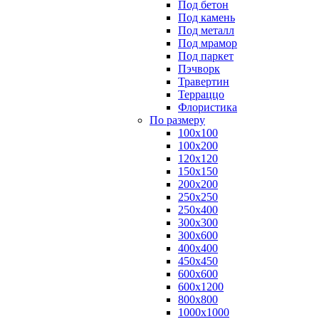
Под бетон
Под камень
Под металл
Под мрамор
Под паркет
Пэчворк
Травертин
Терраццо
Флористика
По размеру
100х100
100х200
120х120
150х150
200х200
250х250
250х400
300х300
300х600
400х400
450х450
600х600
600х1200
800х800
1000х1000