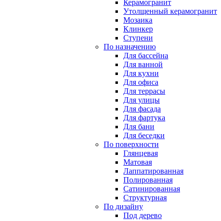
Керамогранит
Утолщенный керамогранит
Мозаика
Клинкер
Ступени
По назначению
Для бассейна
Для ванной
Для кухни
Для офиса
Для террасы
Для улицы
Для фасада
Для фартука
Для бани
Для беседки
По поверхности
Глянцевая
Матовая
Лаппатированная
Полированная
Сатинированная
Структурная
По дизайну
Под дерево