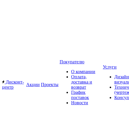
Покупателю
Услуги
О компании
Оплата,
Дизайн
Дисконт-
доставка и
визуал
Акции
Проекты
центр
возврат
Технич
График
(черте
поставок
Консул
Новости