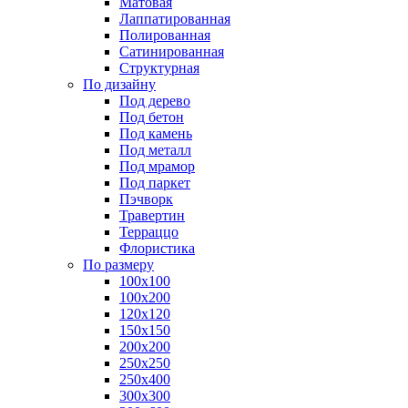
Матовая
Лаппатированная
Полированная
Сатинированная
Структурная
По дизайну
Под дерево
Под бетон
Под камень
Под металл
Под мрамор
Под паркет
Пэчворк
Травертин
Терраццо
Флористика
По размеру
100х100
100х200
120х120
150х150
200х200
250х250
250х400
300х300