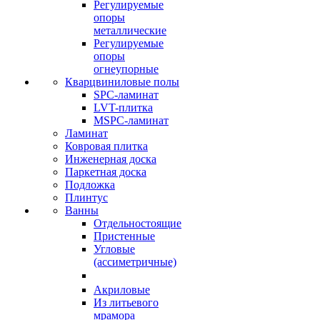
Регулируемые
опоры
металлические
Регулируемые
опоры
огнеупорные
Кварцвиниловые полы
SPC-ламинат
LVT-плитка
MSPC-ламинат
Ламинат
Ковровая плитка
Инженерная доска
Паркетная доска
Подложка
Плинтус
Ванны
Отдельностоящие
Пристенные
Угловые
(ассиметричные)
Акриловые
Из литьевого
мрамора