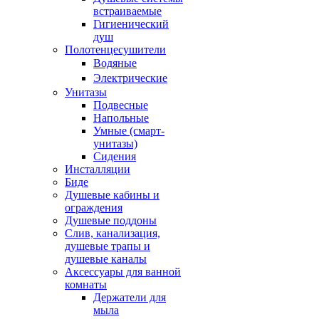
встраиваемые
Гигиенический
душ
Полотенцесушители
ㅤВодяные
ㅤЭлектрические
Унитазы
Подвесные
Напольные
Умные (смарт-
унитазы)
Сидения
Инсталляции
Биде
Душевые кабины и
ограждения
Душевые поддоны
Слив, канализация,
душевые трапы и
душевые каналы
Аксессуары для ванной
комнаты
Держатели для
мыла