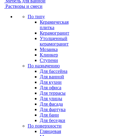
Мебель для ванной
Растворы и смеси
По типу
Керамическая
плитка
Керамогранит
Утолщенный
керамогранит
Мозаика
Клинкер
Ступени
По назначению
Для бассейна
Для ванной
Для кухни
Для офиса
Для террасы
Для улицы
Для фасада
Для фартука
Для бани
Для беседки
По поверхности
Глянцевая