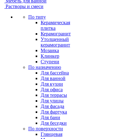
Мебель для ванной
Растворы и смеси
По типу
Керамическая
плитка
Керамогранит
Утолщенный
керамогранит
Мозаика
Клинкер
Ступени
По назначению
Для бассейна
Для ванной
Для кухни
Для офиса
Для террасы
Для улицы
Для фасада
Для фартука
Для бани
Для беседки
По поверхности
Глянцевая