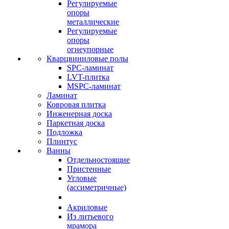
Регулируемые
опоры
металлические
Регулируемые
опоры
огнеупорные
Кварцвиниловые полы
SPC-ламинат
LVT-плитка
MSPC-ламинат
Ламинат
Ковровая плитка
Инженерная доска
Паркетная доска
Подложка
Плинтус
Ванны
Отдельностоящие
Пристенные
Угловые
(ассиметричные)
Акриловые
Из литьевого
мрамора