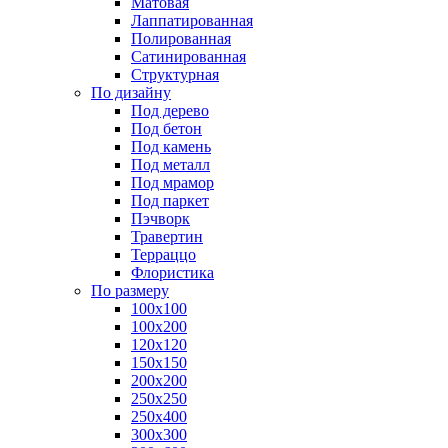
Матовая
Лаппатированная
Полированная
Сатинированная
Структурная
По дизайну
Под дерево
Под бетон
Под камень
Под металл
Под мрамор
Под паркет
Пэчворк
Травертин
Терраццо
Флористика
По размеру
100х100
100х200
120х120
150х150
200х200
250х250
250х400
300х300