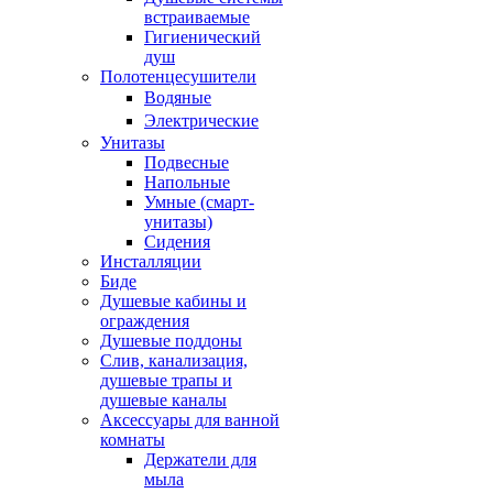
встраиваемые
Гигиенический
душ
Полотенцесушители
ㅤВодяные
ㅤЭлектрические
Унитазы
Подвесные
Напольные
Умные (смарт-
унитазы)
Сидения
Инсталляции
Биде
Душевые кабины и
ограждения
Душевые поддоны
Слив, канализация,
душевые трапы и
душевые каналы
Аксессуары для ванной
комнаты
Держатели для
мыла