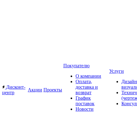
Покупателю
Услуги
О компании
Оплата,
Дизайн
Дисконт-
доставка и
визуал
Акции
Проекты
центр
возврат
Технич
График
(черте
поставок
Консул
Новости