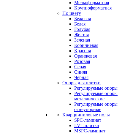
Мелкоформатная
Крупноформатная
По цвету
Бежевая
Белая
Голубая
Желтая
Зеленая
Коричневая
Красная
Оранжевая
Розовая
Серая
Синяя
Черная
Опоры для плитки
Регулируемые опоры
Регулируемые опоры
металлические
Регулируемые опоры
огнеупорные
Кварцвиниловые полы
SPC-ламинат
LVT-плитка
MSPC-ламинат