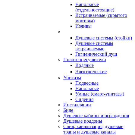
Напольные
(отдельностоящие)
Встраиваемые (скрытого
монтажа)
Изливы
Душевые системы (стойки)
Душевые системы
встраиваемые
Гигиенический душ
Полотенцесушители
ㅤВодяные
ㅤЭлектрические
Унитазы
Подвесные
Напольные
Умные (смарт-унитазы)
Сидения
Инсталляции
Биде
Душевые кабины и ограждения
Душевые поддоны
Слив, канализация, душевые
трапы и душевые каналы