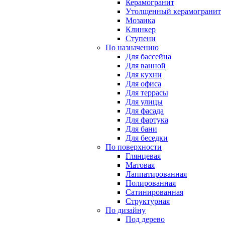
Керамогранит
Утолщенный керамогранит
Мозаика
Клинкер
Ступени
По назначению
Для бассейна
Для ванной
Для кухни
Для офиса
Для террасы
Для улицы
Для фасада
Для фартука
Для бани
Для беседки
По поверхности
Глянцевая
Матовая
Лаппатированная
Полированная
Сатинированная
Структурная
По дизайну
Под дерево