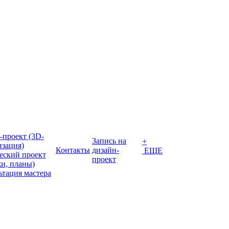
-проект (3D-
Запись на
+
изация)
Контакты
дизайн-
ЕЩЕ
еский проект
проект
жи, планы)
ьтация мастера