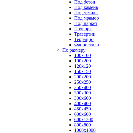
Под бетон
Под камень
Под металл
Под мрамор
Под паркет
Пэчворк
Травертин
Терраццо
Флористика
По размеру
100х100
100х200
120х120
150х150
200х200
250х250
250х400
300х300
300х600
400х400
450х450
600х600
600х1200
800х800
1000х1000