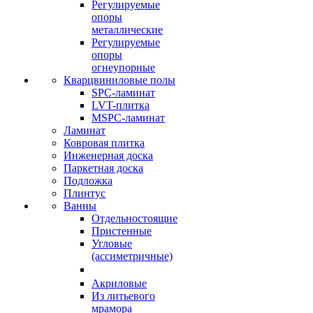
Регулируемые
опоры
металлические
Регулируемые
опоры
огнеупорные
Кварцвиниловые полы
SPC-ламинат
LVT-плитка
MSPC-ламинат
Ламинат
Ковровая плитка
Инженерная доска
Паркетная доска
Подложка
Плинтус
Ванны
Отдельностоящие
Пристенные
Угловые
(ассиметричные)
Акриловые
Из литьевого
мрамора