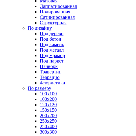
Матовая
Лаппатированная
Полированная
Сатинированная
Структурная
По дизайну
Под дерево
Под бетон
Под камень
Под металл
Под мрамор
Под паркет
Пэчворк
Травертин
Терраццо
Флористика
По размеру
100х100
100х200
120х120
150х150
200х200
250х250
250х400
300х300