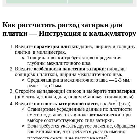
Как рассчитать расход затирки для
плитки — Инструкция к калькулятору
Введите
параметры плитки
: длину, ширину и толщину
плитки, в миллиметрах.
Толщина плитки требуется для определения
глубины межплиточного шва.
Введите
особенности нанесения затирки
: площадь
облицовки плиткой, ширина межплиточного шва.
Средняя ширина межплиточного шва — 2-3 мм,
реже — до 5 мм.
Откройте выпадающий список и выберите
тип затирки
(цементная, эпоксидная, полиуретановая, силиконовая).
3
Введите
плотность затирочной смеси
, в кг/дм
(кг/л).
Стандартные усредненные данные по плотности
смеси подставляются в поле автоматически, при
выборе соответствующего типа затирки.
Если требуется указать другое значение, обращаем
ваше внимание, что требуется указать именно
2
плотность смеси, а не расход на кг/м
.