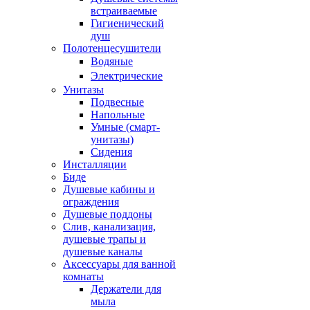
встраиваемые
Гигиенический
душ
Полотенцесушители
ㅤВодяные
ㅤЭлектрические
Унитазы
Подвесные
Напольные
Умные (смарт-
унитазы)
Сидения
Инсталляции
Биде
Душевые кабины и
ограждения
Душевые поддоны
Слив, канализация,
душевые трапы и
душевые каналы
Аксессуары для ванной
комнаты
Держатели для
мыла