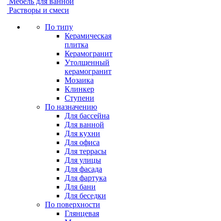
Мебель для ванной
Растворы и смеси
По типу
Керамическая
плитка
Керамогранит
Утолщенный
керамогранит
Мозаика
Клинкер
Ступени
По назначению
Для бассейна
Для ванной
Для кухни
Для офиса
Для террасы
Для улицы
Для фасада
Для фартука
Для бани
Для беседки
По поверхности
Глянцевая