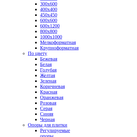
300х600
400х400
450х450
600х600
600х1200
800х800
1000х1000
Мелкоформатная
Крупноформатная
По цвету
Бежевая
Белая
Голубая
Желтая
Зеленая
Коричневая
Красная
Оранжевая
Розовая
Серая
Синяя
Черная
Опоры для плитки
Регулируемые
опоры