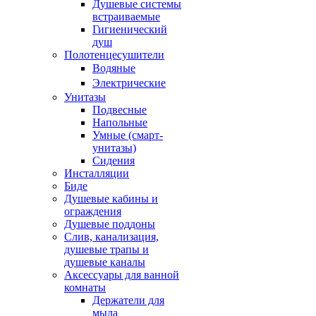
Душевые системы
встраиваемые
Гигиенический
душ
Полотенцесушители
ㅤВодяные
ㅤЭлектрические
Унитазы
Подвесные
Напольные
Умные (смарт-
унитазы)
Сидения
Инсталляции
Биде
Душевые кабины и
ограждения
Душевые поддоны
Слив, канализация,
душевые трапы и
душевые каналы
Аксессуары для ванной
комнаты
Держатели для
мыла