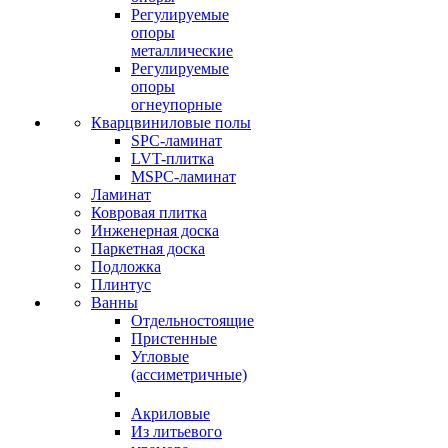
Регулируемые
опоры
металлические
Регулируемые
опоры
огнеупорные
Кварцвиниловые полы
SPC-ламинат
LVT-плитка
MSPC-ламинат
Ламинат
Ковровая плитка
Инженерная доска
Паркетная доска
Подложка
Плинтус
Ванны
Отдельностоящие
Пристенные
Угловые
(ассиметричные)
Акриловые
Из литьевого