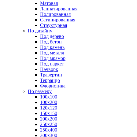
Матовая
Лаппатированная
Полированная
Сатинированная
Структурная
По дизайну
Под дерево
Под бетон
Под камень
Под металл
Под мрамор
Под паркет
Пэчворк
Травертин
Терраццо
Флористика
По размеру
100х100
100х200
120х120
150х150
200х200
250х250
250х400
300х300