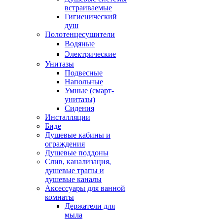
встраиваемые
Гигиенический
душ
Полотенцесушители
ㅤВодяные
ㅤЭлектрические
Унитазы
Подвесные
Напольные
Умные (смарт-
унитазы)
Сидения
Инсталляции
Биде
Душевые кабины и
ограждения
Душевые поддоны
Слив, канализация,
душевые трапы и
душевые каналы
Аксессуары для ванной
комнаты
Держатели для
мыла