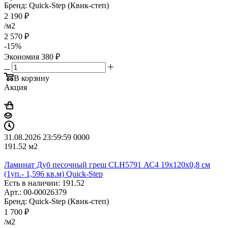
Бренд: Quick-Step (Квик-степ)
2 190
₽
/м2
2 570
₽
-
15
%
Экономия
380
₽
В корзину
Акция
31.08.2026 23:59:59
0
0
0
0
191.52
м2
Ламинат Дуб песочный греш CLH5791 АС4 19х120х0,8 см
(1уп.- 1,596 кв.м) Quick-Step
Есть в наличии: 191.52
Арт.: 00-00026379
Бренд: Quick-Step (Квик-степ)
1 700
₽
/м2