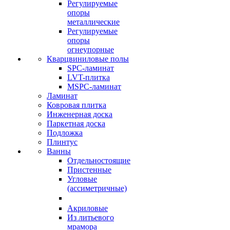
Регулируемые
опоры
металлические
Регулируемые
опоры
огнеупорные
Кварцвиниловые полы
SPC-ламинат
LVT-плитка
MSPC-ламинат
Ламинат
Ковровая плитка
Инженерная доска
Паркетная доска
Подложка
Плинтус
Ванны
Отдельностоящие
Пристенные
Угловые
(ассиметричные)
Акриловые
Из литьевого
мрамора