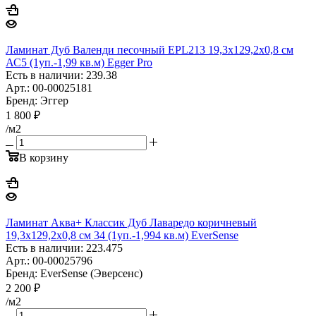
Ламинат Дуб Валенди песочный EPL213 19,3х129,2х0,8 см
АС5 (1уп.-1,99 кв.м) Egger Pro
Есть в наличии: 239.38
Арт.: 00-00025181
Бренд: Эггер
1 800
₽
/м2
В корзину
Ламинат Аква+ Классик Дуб Лаваредо коричневый
19,3х129,2х0,8 см 34 (1уп.-1,994 кв.м) EverSense
Есть в наличии: 223.475
Арт.: 00-00025796
Бренд: EverSense (Эверсенс)
2 200
₽
/м2