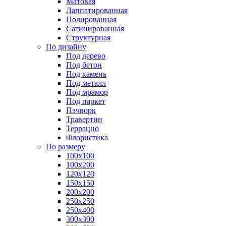
Матовая
Лаппатированная
Полированная
Сатинированная
Структурная
По дизайну
Под дерево
Под бетон
Под камень
Под металл
Под мрамор
Под паркет
Пэчворк
Травертин
Терраццо
Флористика
По размеру
100х100
100х200
120х120
150х150
200х200
250х250
250х400
300х300