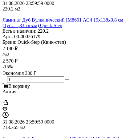
31.08.2026 23:59:59
0
0
0
0
220.2
м2
Ламинат Дуб Вулканический IM8601 АС4 19х138х0,8 см
(1уп.- 1,835 кв.м) Quick-Step
Есть в наличии: 220.2
Арт.: 00-00026179
Бренд: Quick-Step (Квик-степ)
2 190
₽
/м2
2 570
₽
-
15
%
Экономия
380
₽
В корзину
Акция
31.08.2026 23:59:59
0
0
0
0
218.365
м2