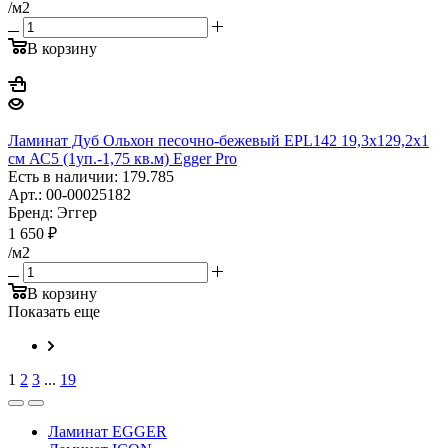
/м2
В корзину
Ламинат Дуб Ольхон песочно-бежевый EPL142 19,3х129,2х1
см АС5 (1уп.-1,75 кв.м) Egger Pro
Есть в наличии: 179.785
Арт.: 00-00025182
Бренд: Эггер
1 650
₽
/м2
В корзину
Показать еще
1
2
3
...
19
Ламинат EGGER