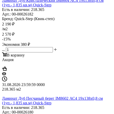
Ламинат Дуб Кристалический IM8604 АС4 19х138х0,8 см
(1уп.- 1,835 кв.м) Quick-Step
Есть в наличии: 218.365
Арт.: 00-00026182
Бренд: Quick-Step (Квик-степ)
2 190
₽
/м2
2 570
₽
-
15
%
Экономия
380
₽
В корзину
Акция
31.08.2026 23:59:59
0
0
0
0
218.365
м2
Ламинат Дуб Песчаный берег IM8602 АС4 19х138х0,8 см
(1уп.- 1,835 кв.м) Quick-Step
Есть в наличии: 218.365
Арт.: 00-00026180