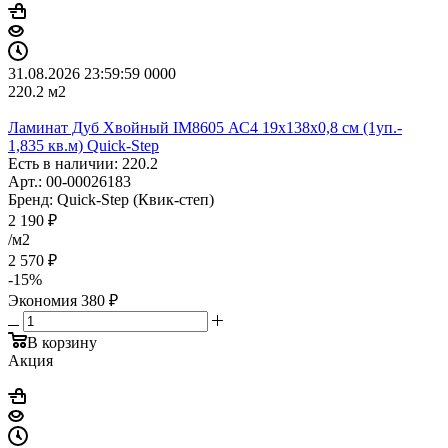
31.08.2026 23:59:59
0
0
0
0
220.2
м2
Ламинат Дуб Хвойный IM8605 АС4 19х138х0,8 см (1уп.-
1,835 кв.м) Quick-Step
Есть в наличии: 220.2
Арт.: 00-00026183
Бренд: Quick-Step (Квик-степ)
2 190
₽
/м2
2 570
₽
-
15
%
Экономия
380
₽
В корзину
Акция