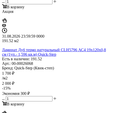
В корзину
Акция
31.08.2026 23:59:59
0
0
0
0
191.52
м2
Ламинат Дуб термо натуральный CLH5796 АС4 19х120х0,8
см (1уп.- 1,596 кв.м) Quick-Step
Есть в наличии: 191.52
Арт.: 00-00026068
Бренд: Quick-Step (Квик-степ)
1 700
₽
/м2
2 000
₽
-
15
%
Экономия
300
₽
В корзину