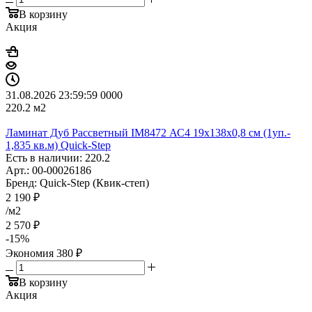
В корзину
Акция
31.08.2026 23:59:59
0
0
0
0
220.2
м2
Ламинат Дуб Рассветный IM8472 АС4 19х138х0,8 см (1уп.-
1,835 кв.м) Quick-Step
Есть в наличии: 220.2
Арт.: 00-00026186
Бренд: Quick-Step (Квик-степ)
2 190
₽
/м2
2 570
₽
-
15
%
Экономия
380
₽
В корзину
Акция