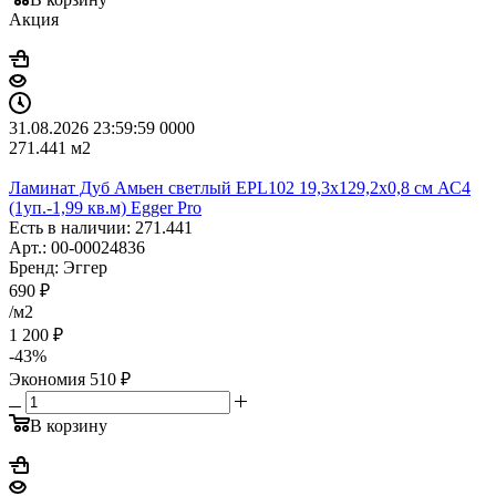
Акция
31.08.2026 23:59:59
0
0
0
0
271.441
м2
Ламинат Дуб Амьен светлый EPL102 19,3х129,2х0,8 см АС4
(1уп.-1,99 кв.м) Egger Pro
Есть в наличии: 271.441
Арт.: 00-00024836
Бренд: Эггер
690
₽
/м2
1 200
₽
-
43
%
Экономия
510
₽
В корзину