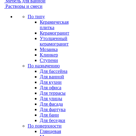
Мебель для ванной
Растворы и смеси
По типу
Керамическая
плитка
Керамогранит
Утолщенный
керамогранит
Мозаика
Клинкер
Ступени
По назначению
Для бассейна
Для ванной
Для кухни
Для офиса
Для террасы
Для улицы
Для фасада
Для фартука
Для бани
Для беседки
По поверхности
Глянцевая