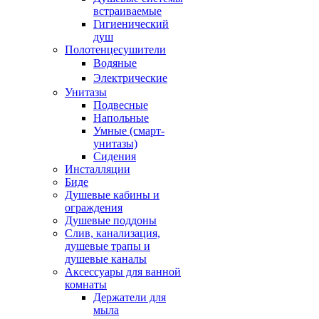
встраиваемые
Гигиенический
душ
Полотенцесушители
ㅤВодяные
ㅤЭлектрические
Унитазы
Подвесные
Напольные
Умные (смарт-
унитазы)
Сидения
Инсталляции
Биде
Душевые кабины и
ограждения
Душевые поддоны
Слив, канализация,
душевые трапы и
душевые каналы
Аксессуары для ванной
комнаты
Держатели для
мыла