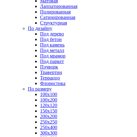
Матовая
Лаппатированная
Полированная
Сатинированная
Структурная
По дизайну
Под дерево
Под бетон
Под камень
Под металл
Под мрамор
Под паркет
Пэчворк
Травертин
Терраццо
Флористика
По размеру
100х100
100х200
120х120
150х150
200х200
250х250
250х400
300х300