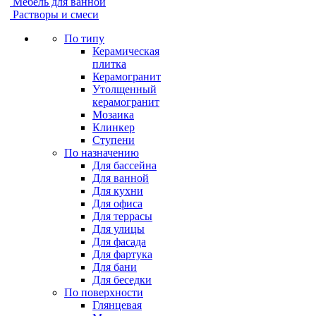
Мебель для ванной
Растворы и смеси
По типу
Керамическая
плитка
Керамогранит
Утолщенный
керамогранит
Мозаика
Клинкер
Ступени
По назначению
Для бассейна
Для ванной
Для кухни
Для офиса
Для террасы
Для улицы
Для фасада
Для фартука
Для бани
Для беседки
По поверхности
Глянцевая