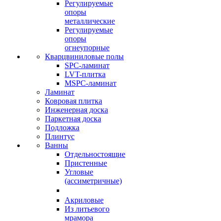
Регулируемые
опоры
металлические
Регулируемые
опоры
огнеупорные
Кварцвиниловые полы
SPC-ламинат
LVT-плитка
MSPC-ламинат
Ламинат
Ковровая плитка
Инженерная доска
Паркетная доска
Подложка
Плинтус
Ванны
Отдельностоящие
Пристенные
Угловые
(ассиметричные)
Акриловые
Из литьевого
мрамора