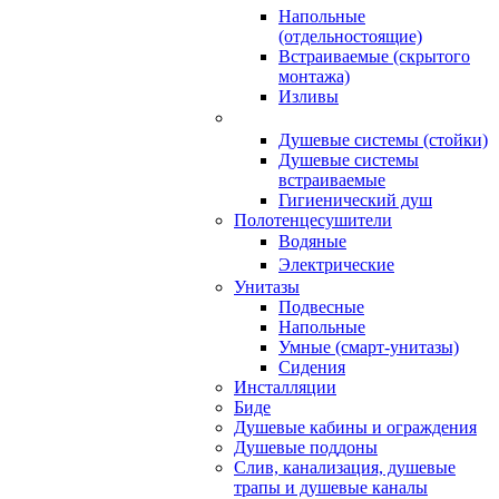
Напольные
(отдельностоящие)
Встраиваемые (скрытого
монтажа)
Изливы
Душевые системы (стойки)
Душевые системы
встраиваемые
Гигиенический душ
Полотенцесушители
ㅤВодяные
ㅤЭлектрические
Унитазы
Подвесные
Напольные
Умные (смарт-унитазы)
Сидения
Инсталляции
Биде
Душевые кабины и ограждения
Душевые поддоны
Слив, канализация, душевые
трапы и душевые каналы