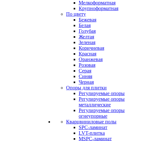
Мелкоформатная
Крупноформатная
По цвету
Бежевая
Белая
Голубая
Желтая
Зеленая
Коричневая
Красная
Оранжевая
Розовая
Серая
Синяя
Черная
Опоры для плитки
Регулируемые опоры
Регулируемые опоры
металлические
Регулируемые опоры
огнеупорные
Кварцвиниловые полы
SPC-ламинат
LVT-плитка
MSPC-ламинат