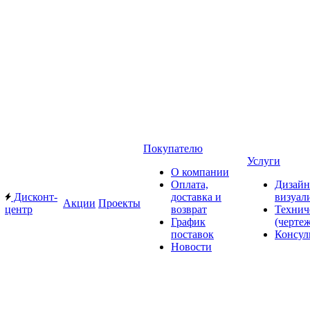
Покупателю
Услуги
О компании
Оплата,
Дизайн
Дисконт-
доставка и
визуал
Акции
Проекты
центр
возврат
Технич
График
(черте
поставок
Консул
Новости