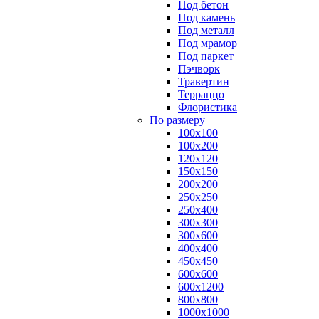
Под бетон
Под камень
Под металл
Под мрамор
Под паркет
Пэчворк
Травертин
Терраццо
Флористика
По размеру
100х100
100х200
120х120
150х150
200х200
250х250
250х400
300х300
300х600
400х400
450х450
600х600
600х1200
800х800
1000х1000