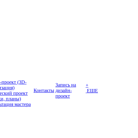
-проект (3D-
Запись на
+
изация)
Контакты
дизайн-
ЕЩЕ
еский проект
проект
жи, планы)
ьтация мастера