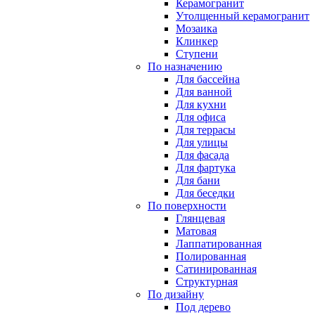
Керамогранит
Утолщенный керамогранит
Мозаика
Клинкер
Ступени
По назначению
Для бассейна
Для ванной
Для кухни
Для офиса
Для террасы
Для улицы
Для фасада
Для фартука
Для бани
Для беседки
По поверхности
Глянцевая
Матовая
Лаппатированная
Полированная
Сатинированная
Структурная
По дизайну
Под дерево