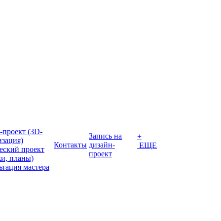
-проект (3D-
Запись на
+
изация)
Контакты
дизайн-
ЕЩЕ
еский проект
проект
жи, планы)
ьтация мастера