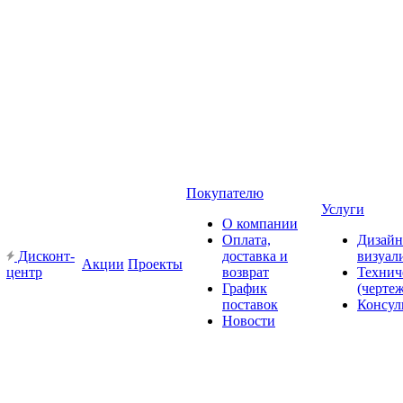
Покупателю
Услуги
О компании
Оплата,
Дизайн
Дисконт-
доставка и
визуал
Акции
Проекты
центр
возврат
Технич
График
(черте
поставок
Консул
Новости