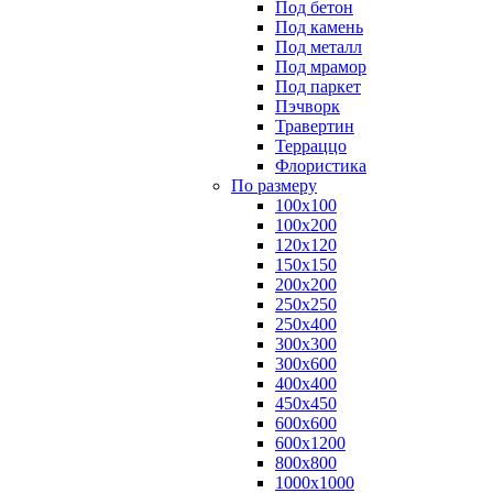
Под бетон
Под камень
Под металл
Под мрамор
Под паркет
Пэчворк
Травертин
Терраццо
Флористика
По размеру
100х100
100х200
120х120
150х150
200х200
250х250
250х400
300х300
300х600
400х400
450х450
600х600
600х1200
800х800
1000х1000