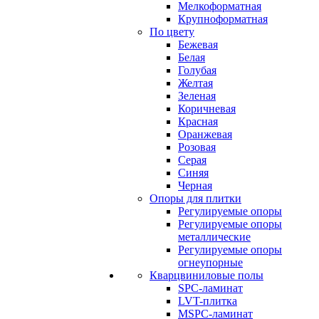
Мелкоформатная
Крупноформатная
По цвету
Бежевая
Белая
Голубая
Желтая
Зеленая
Коричневая
Красная
Оранжевая
Розовая
Серая
Синяя
Черная
Опоры для плитки
Регулируемые опоры
Регулируемые опоры
металлические
Регулируемые опоры
огнеупорные
Кварцвиниловые полы
SPC-ламинат
LVT-плитка
MSPC-ламинат