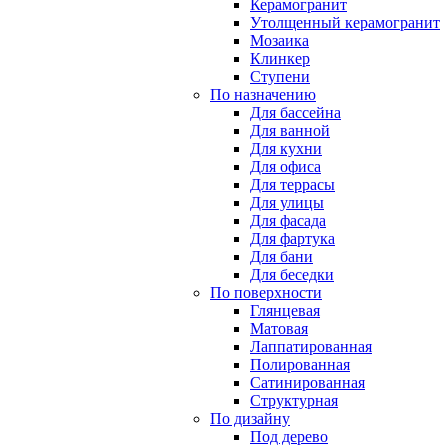
Керамогранит
Утолщенный керамогранит
Мозаика
Клинкер
Ступени
По назначению
Для бассейна
Для ванной
Для кухни
Для офиса
Для террасы
Для улицы
Для фасада
Для фартука
Для бани
Для беседки
По поверхности
Глянцевая
Матовая
Лаппатированная
Полированная
Сатинированная
Структурная
По дизайну
Под дерево