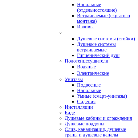
Напольные
(отдельностоящие)
Встраиваемые (скрытого
монтажа)
Изливы
Душевые системы (стойки)
Душевые системы
встраиваемые
Гигиенический душ
Полотенцесушители
ㅤВодяные
ㅤЭлектрические
Унитазы
Подвесные
Напольные
Умные (смарт-унитазы)
Сидения
Инсталляции
Биде
Душевые кабины и ограждения
Душевые поддоны
Слив, канализация, душевые
трапы и душевые каналы