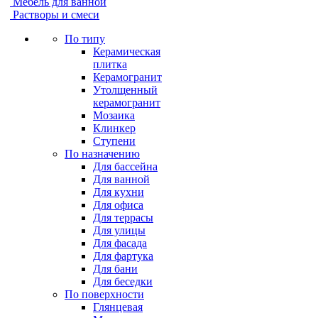
Мебель для ванной
Растворы и смеси
По типу
Керамическая
плитка
Керамогранит
Утолщенный
керамогранит
Мозаика
Клинкер
Ступени
По назначению
Для бассейна
Для ванной
Для кухни
Для офиса
Для террасы
Для улицы
Для фасада
Для фартука
Для бани
Для беседки
По поверхности
Глянцевая