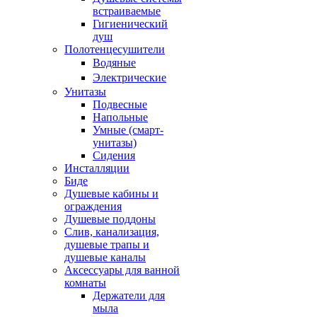
встраиваемые
Гигиенический
душ
Полотенцесушители
ㅤВодяные
ㅤЭлектрические
Унитазы
Подвесные
Напольные
Умные (смарт-
унитазы)
Сидения
Инсталляции
Биде
Душевые кабины и
ограждения
Душевые поддоны
Слив, канализация,
душевые трапы и
душевые каналы
Аксессуары для ванной
комнаты
Держатели для
мыла