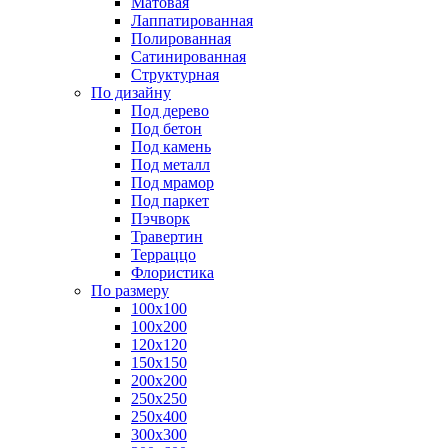
Матовая
Лаппатированная
Полированная
Сатинированная
Структурная
По дизайну
Под дерево
Под бетон
Под камень
Под металл
Под мрамор
Под паркет
Пэчворк
Травертин
Терраццо
Флористика
По размеру
100х100
100х200
120х120
150х150
200х200
250х250
250х400
300х300