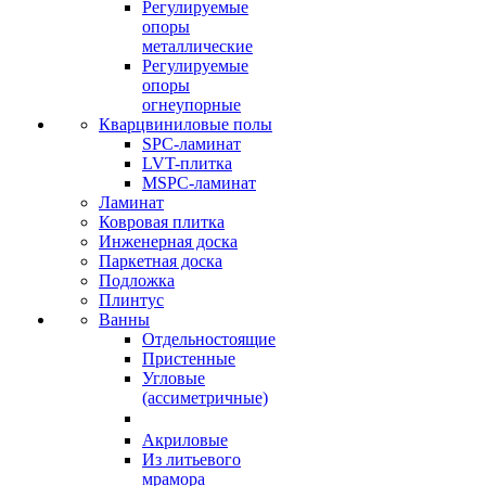
Регулируемые
опоры
металлические
Регулируемые
опоры
огнеупорные
Кварцвиниловые полы
SPC-ламинат
LVT-плитка
MSPC-ламинат
Ламинат
Ковровая плитка
Инженерная доска
Паркетная доска
Подложка
Плинтус
Ванны
Отдельностоящие
Пристенные
Угловые
(ассиметричные)
Акриловые
Из литьевого
мрамора