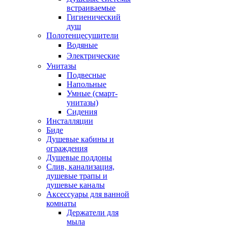
встраиваемые
Гигиенический
душ
Полотенцесушители
ㅤВодяные
ㅤЭлектрические
Унитазы
Подвесные
Напольные
Умные (смарт-
унитазы)
Сидения
Инсталляции
Биде
Душевые кабины и
ограждения
Душевые поддоны
Слив, канализация,
душевые трапы и
душевые каналы
Аксессуары для ванной
комнаты
Держатели для
мыла