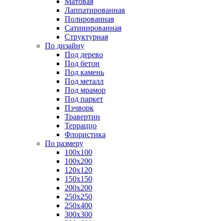
Матовая
Лаппатированная
Полированная
Сатинированная
Структурная
По дизайну
Под дерево
Под бетон
Под камень
Под металл
Под мрамор
Под паркет
Пэчворк
Травертин
Терраццо
Флористика
По размеру
100х100
100х200
120х120
150х150
200х200
250х250
250х400
300х300