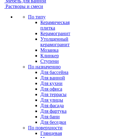
Мебель для ванной
Растворы и смеси
По типу
Керамическая
плитка
Керамогранит
Утолщенный
керамогранит
Мозаика
Клинкер
Ступени
По назначению
Для бассейна
Для ванной
Для кухни
Для офиса
Для террасы
Для улицы
Для фасада
Для фартука
Для бани
Для беседки
По поверхности
Глянцевая