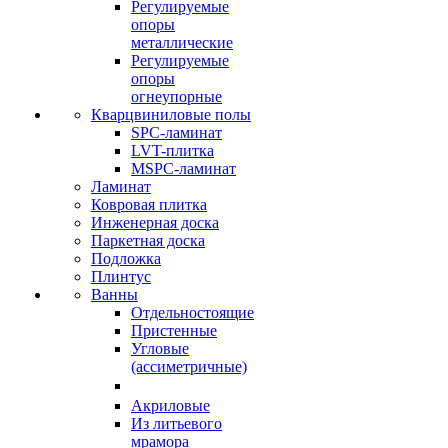
Регулируемые
опоры
металлические
Регулируемые
опоры
огнеупорные
Кварцвиниловые полы
SPC-ламинат
LVT-плитка
MSPC-ламинат
Ламинат
Ковровая плитка
Инженерная доска
Паркетная доска
Подложка
Плинтус
Ванны
Отдельностоящие
Пристенные
Угловые
(ассиметричные)
Акриловые
Из литьевого
мрамора