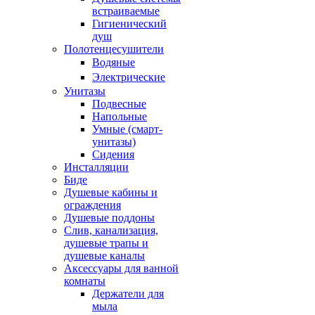
встраиваемые
Гигиенический
душ
Полотенцесушители
ㅤВодяные
ㅤЭлектрические
Унитазы
Подвесные
Напольные
Умные (смарт-
унитазы)
Сидения
Инсталляции
Биде
Душевые кабины и
ограждения
Душевые поддоны
Слив, канализация,
душевые трапы и
душевые каналы
Аксессуары для ванной
комнаты
Держатели для
мыла