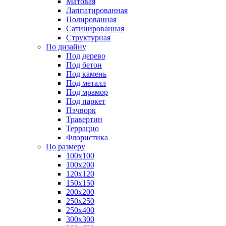
Матовая
Лаппатированная
Полированная
Сатинированная
Структурная
По дизайну
Под дерево
Под бетон
Под камень
Под металл
Под мрамор
Под паркет
Пэчворк
Травертин
Терраццо
Флористика
По размеру
100х100
100х200
120х120
150х150
200х200
250х250
250х400
300х300