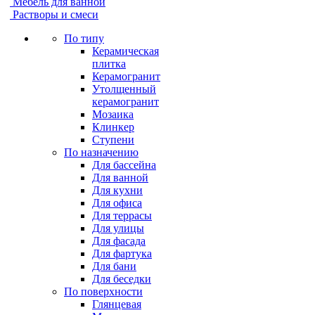
Мебель для ванной
Растворы и смеси
По типу
Керамическая
плитка
Керамогранит
Утолщенный
керамогранит
Мозаика
Клинкер
Ступени
По назначению
Для бассейна
Для ванной
Для кухни
Для офиса
Для террасы
Для улицы
Для фасада
Для фартука
Для бани
Для беседки
По поверхности
Глянцевая