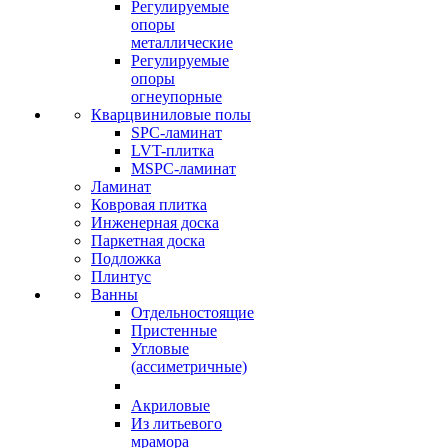
Регулируемые
опоры
металлические
Регулируемые
опоры
огнеупорные
Кварцвиниловые полы
SPC-ламинат
LVT-плитка
MSPC-ламинат
Ламинат
Ковровая плитка
Инженерная доска
Паркетная доска
Подложка
Плинтус
Ванны
Отдельностоящие
Пристенные
Угловые
(ассиметричные)
Акриловые
Из литьевого
мрамора