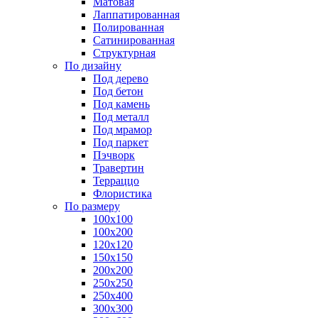
Матовая
Лаппатированная
Полированная
Сатинированная
Структурная
По дизайну
Под дерево
Под бетон
Под камень
Под металл
Под мрамор
Под паркет
Пэчворк
Травертин
Терраццо
Флористика
По размеру
100х100
100х200
120х120
150х150
200х200
250х250
250х400
300х300