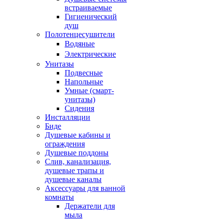
встраиваемые
Гигиенический
душ
Полотенцесушители
ㅤВодяные
ㅤЭлектрические
Унитазы
Подвесные
Напольные
Умные (смарт-
унитазы)
Сидения
Инсталляции
Биде
Душевые кабины и
ограждения
Душевые поддоны
Слив, канализация,
душевые трапы и
душевые каналы
Аксессуары для ванной
комнаты
Держатели для
мыла