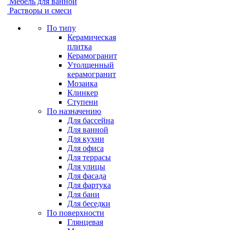
Мебель для ванной
Растворы и смеси
По типу
Керамическая
плитка
Керамогранит
Утолщенный
керамогранит
Мозаика
Клинкер
Ступени
По назначению
Для бассейна
Для ванной
Для кухни
Для офиса
Для террасы
Для улицы
Для фасада
Для фартука
Для бани
Для беседки
По поверхности
Глянцевая