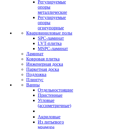
Регулируемые
опоры
металлические
Регулируемые
опоры
огнеупорные
Кварцвиниловые полы
SPC-ламинат
LVT-плитка
MSPC-ламинат
Ламинат
Ковровая плитка
Инженерная доска
Паркетная доска
Подложка
Плинтус
Ванны
Отдельностоящие
Пристенные
Угловые
(ассиметричные)
Акриловые
Из литьевого
мрамора