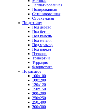
Матовая
Лаппатированная
Полированная
Сатинированная
Структурная
По дизайну
Под дерево
Под бетон
Под камень
Под металл
Под мрамор
Под паркет
Пэчворк
Травертин
Терраццо
Флористика
По размеру
100х100
100х200
120х120
150х150
200х200
250х250
250х400
300х300