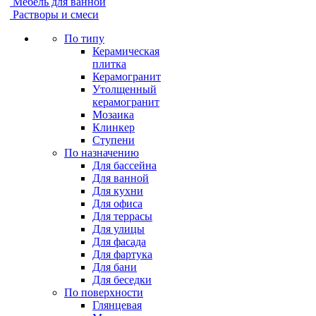
Мебель для ванной
Растворы и смеси
По типу
Керамическая
плитка
Керамогранит
Утолщенный
керамогранит
Мозаика
Клинкер
Ступени
По назначению
Для бассейна
Для ванной
Для кухни
Для офиса
Для террасы
Для улицы
Для фасада
Для фартука
Для бани
Для беседки
По поверхности
Глянцевая