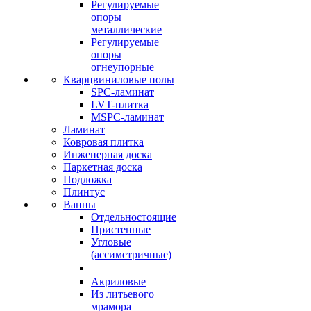
Регулируемые
опоры
металлические
Регулируемые
опоры
огнеупорные
Кварцвиниловые полы
SPC-ламинат
LVT-плитка
MSPC-ламинат
Ламинат
Ковровая плитка
Инженерная доска
Паркетная доска
Подложка
Плинтус
Ванны
Отдельностоящие
Пристенные
Угловые
(ассиметричные)
Акриловые
Из литьевого
мрамора