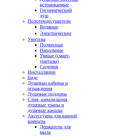
встраиваемые
Гигиенический
душ
Полотенцесушители
ㅤВодяные
ㅤЭлектрические
Унитазы
Подвесные
Напольные
Умные (смарт-
унитазы)
Сидения
Инсталляции
Биде
Душевые кабины и
ограждения
Душевые поддоны
Слив, канализация,
душевые трапы и
душевые каналы
Аксессуары для ванной
комнаты
Держатели для
мыла