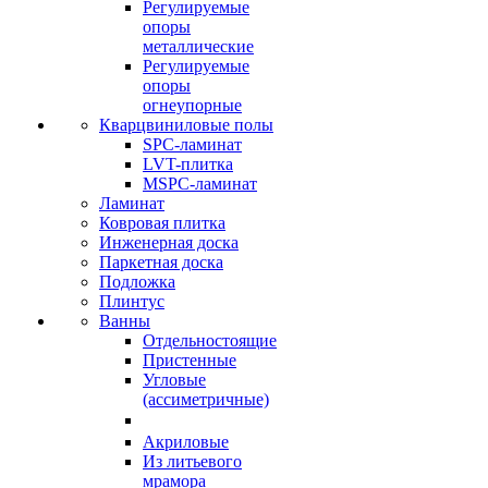
Регулируемые
опоры
металлические
Регулируемые
опоры
огнеупорные
Кварцвиниловые полы
SPC-ламинат
LVT-плитка
MSPC-ламинат
Ламинат
Ковровая плитка
Инженерная доска
Паркетная доска
Подложка
Плинтус
Ванны
Отдельностоящие
Пристенные
Угловые
(ассиметричные)
Акриловые
Из литьевого
мрамора