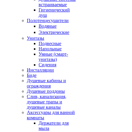
встраиваемые
Гигиенический
душ
Полотенцесушители
ㅤВодяные
ㅤЭлектрические
Унитазы
Подвесные
Напольные
Умные (смарт-
унитазы)
Сидения
Инсталляции
Биде
Душевые кабины и
ограждения
Душевые поддоны
Слив, канализация,
душевые трапы и
душевые каналы
Аксессуары для ванной
комнаты
Держатели для
мыла