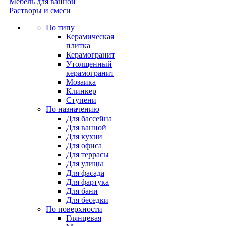
Мебель для ванной
Растворы и смеси
По типу
Керамическая
плитка
Керамогранит
Утолщенный
керамогранит
Мозаика
Клинкер
Ступени
По назначению
Для бассейна
Для ванной
Для кухни
Для офиса
Для террасы
Для улицы
Для фасада
Для фартука
Для бани
Для беседки
По поверхности
Глянцевая