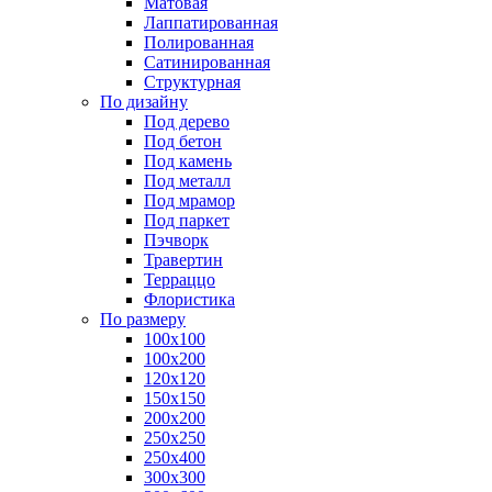
Матовая
Лаппатированная
Полированная
Сатинированная
Структурная
По дизайну
Под дерево
Под бетон
Под камень
Под металл
Под мрамор
Под паркет
Пэчворк
Травертин
Терраццо
Флористика
По размеру
100х100
100х200
120х120
150х150
200х200
250х250
250х400
300х300