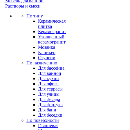
Мебель для ванной
Растворы и смеси
По типу
Керамическая
плитка
Керамогранит
Утолщенный
керамогранит
Мозаика
Клинкер
Ступени
По назначению
Для бассейна
Для ванной
Для кухни
Для офиса
Для террасы
Для улицы
Для фасада
Для фартука
Для бани
Для беседки
По поверхности
Глянцевая