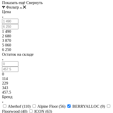
Показать ещё
Свернуть
Фильтр
Цена
1 490
2 680
3 870
5 060
6 250
Остаток на складе
0
114
229
343
457.5
Бренд
Aberhof (
110
)
Alpine Floor (
56
)
BERRYALLOC (
9
)
Floorwood (
40
)
ICON (
63
)