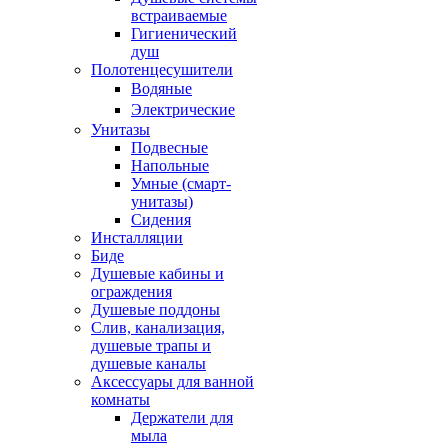
встраиваемые
Гигиенический
душ
Полотенцесушители
ㅤВодяные
ㅤЭлектрические
Унитазы
Подвесные
Напольные
Умные (смарт-
унитазы)
Сидения
Инсталляции
Биде
Душевые кабины и
ограждения
Душевые поддоны
Слив, канализация,
душевые трапы и
душевые каналы
Аксессуары для ванной
комнаты
Держатели для
мыла