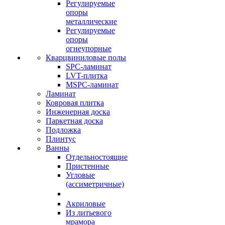
Регулируемые
опоры
металлические
Регулируемые
опоры
огнеупорные
Кварцвиниловые полы
SPC-ламинат
LVT-плитка
MSPC-ламинат
Ламинат
Ковровая плитка
Инженерная доска
Паркетная доска
Подложка
Плинтус
Ванны
Отдельностоящие
Пристенные
Угловые
(ассиметричные)
Акриловые
Из литьевого
мрамора