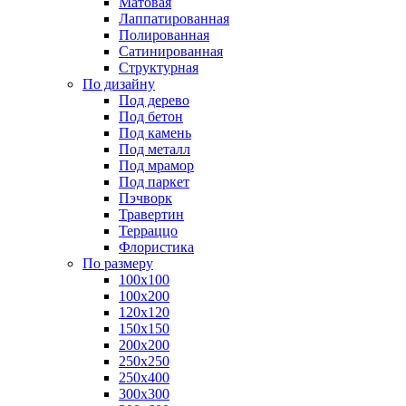
Матовая
Лаппатированная
Полированная
Сатинированная
Структурная
По дизайну
Под дерево
Под бетон
Под камень
Под металл
Под мрамор
Под паркет
Пэчворк
Травертин
Терраццо
Флористика
По размеру
100х100
100х200
120х120
150х150
200х200
250х250
250х400
300х300