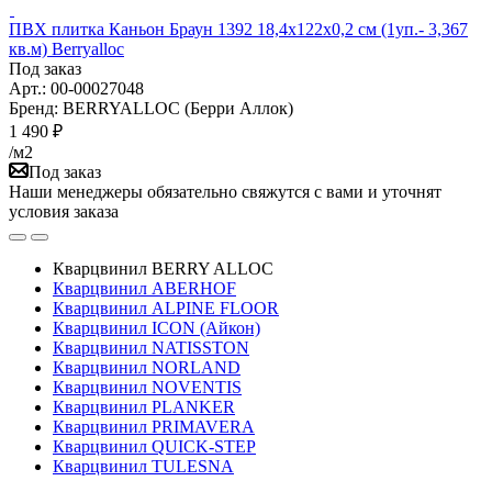
ПВХ плитка Каньон Браун 1392 18,4x122х0,2 см (1уп.- 3,367
кв.м) Berryalloс
Под заказ
Арт.: 00-00027048
Бренд: BERRYALLOC (Берри Аллок)
1 490
₽
/м2
Под заказ
Наши менеджеры обязательно свяжутся с вами и уточнят
условия заказа
Кварцвинил BERRY ALLOC
Кварцвинил ABERHOF
Кварцвинил ALPINE FLOOR
Кварцвинил ICON (Айкон)
Кварцвинил NATISSTON
Кварцвинил NORLAND
Кварцвинил NOVENTIS
Кварцвинил PLANKER
Кварцвинил PRIMAVERA
Кварцвинил QUICK-STEP
Кварцвинил TULESNA