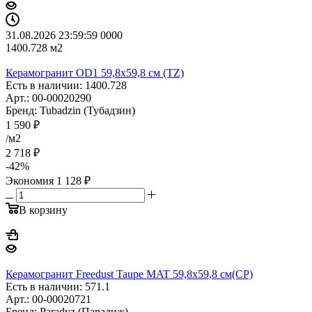
31.08.2026 23:59:59
0
0
0
0
1400.728
м2
Керамогранит OD1 59,8x59,8 см (TZ)
Есть в наличии: 1400.728
Арт.: 00-00020290
Бренд: Tubadzin (Тубадзин)
1 590
₽
/м2
2 718
₽
-
42
%
Экономия
1 128
₽
В корзину
Керамогранит Freedust Taupe MAT 59,8x59,8 см(CP)
Есть в наличии: 571.1
Арт.: 00-00020721
Бренд: Paradyz (Парадиж)