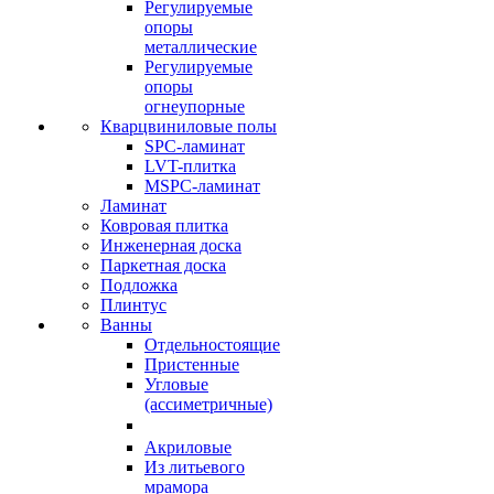
Регулируемые
опоры
металлические
Регулируемые
опоры
огнеупорные
Кварцвиниловые полы
SPC-ламинат
LVT-плитка
MSPC-ламинат
Ламинат
Ковровая плитка
Инженерная доска
Паркетная доска
Подложка
Плинтус
Ванны
Отдельностоящие
Пристенные
Угловые
(ассиметричные)
Акриловые
Из литьевого
мрамора