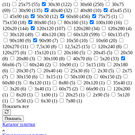
(
11
)
25x75 (
55
)
30x30 (
122
)
30x60 (
250
)
30x75
(
69
)
30x90 (
135
)
40x40 (
32
)
40x80 (
10
)
45x45 (
51
)
45x90 (
4
)
50x50 (
12
)
60x60 (
456
)
75x75 (
1
)
75x150 (
18
)
80x80 (
51
)
80x160 (
31
)
100x100 (
16
)
120x20 (
144
)
120x120 (
107
)
120x280 (
34
)
120x280 (
4
)
30x120 (
49
)
40x120 (
30
)
60x120 (
599
)
60x135 (
7
)
90x180 (
9
)
90x90 (
7
)
10x50 (
10
)
10x60 (
20
)
120x270 (
11
)
7,5x30 (
8
)
12,5x25 (
15
)
120x240 (
8
)
120x275 (
6
)
15x120 (
1
)
20x160 (
5
)
20x45 (
5
)
20x50
(
8
)
20x80 (
3
)
30x100 (
8
)
40x70 (
6
)
5x20 (
33
)
66x66 (
7
)
60x246 (
2
)
10х90 (
1
)
5x15 (
10
)
20х180
(
6
)
20х30 (
7
)
20х40 (
4
)
25х30 (
6
)
2х30 (
5
)
2х75
(
7
)
30х150 (
6
)
3х15 (
1
)
50х100 (
3
)
60х150 (
2
)
60х80 (
3
)
8х120 (
11
)
8х80 (
5
)
20х120 (
1
)
35х40 (
1
)
3х20 (
6
)
3х40 (
1
)
60х75 (
2
)
66х90 (
1
)
120х200
(
1
)
8х20 (
1
)
1х90 (
1
)
20х25 (
1
)
2х90 (
5
)
5х120
(
1
)
5х50 (
1
)
6х30 (
1
)
7х80 (
1
)
Показать все
Показать
Каталог плитки