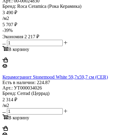
Арт.: 00-00024830
Бренд: Roca Ceramica (Рока Керамика)
3 490
₽
/м2
5 707
₽
-
39
%
Экономия
2 217
₽
В корзину
Керамогранит Stonemood White 59,7x59,7 см (CER)
Есть в наличии: 224.87
Арт.: УТ000034026
Бренд: Cerrad (Церрад)
2 314
₽
/м2
В корзину