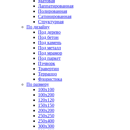
Матовая
Лаппатированная
Полированная
Сатинированная
Структурная
По дизайну
Под дерево
Под бетон
Под камень
Под металл
Под мрамор
Под паркет
Пэчворк
Травертин
Терраццо
Флористика
По размеру
100х100
100х200
120х120
150х150
200х200
250х250
250х400
300х300