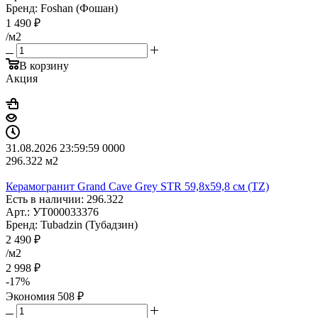
Бренд: Foshan (Фошан)
1 490
₽
/м2
В корзину
Акция
31.08.2026 23:59:59
0
0
0
0
296.322
м2
Керамогранит Grand Cave Grey STR 59,8x59,8 см (TZ)
Есть в наличии: 296.322
Арт.: УТ000033376
Бренд: Tubadzin (Тубадзин)
2 490
₽
/м2
2 998
₽
-
17
%
Экономия
508
₽