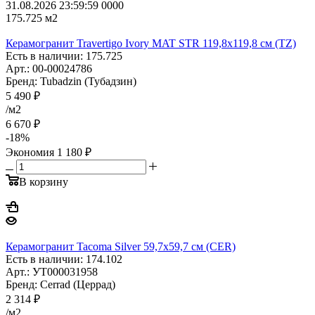
31.08.2026 23:59:59
0
0
0
0
175.725
м2
Керамогранит Travertigo Ivory MAT STR 119,8x119,8 см (TZ)
Есть в наличии: 175.725
Арт.: 00-00024786
Бренд: Tubadzin (Тубадзин)
5 490
₽
/м2
6 670
₽
-
18
%
Экономия
1 180
₽
В корзину
Керамогранит Tacoma Silver 59,7x59,7 см (CER)
Есть в наличии: 174.102
Арт.: УТ000031958
Бренд: Cerrad (Церрад)
2 314
₽
/м2