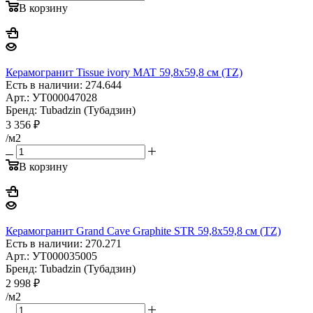
В корзину
Керамогранит Tissue ivory MAT 59,8x59,8 см (TZ)
Есть в наличии: 274.644
Арт.: УТ000047028
Бренд: Tubadzin (Тубадзин)
3 356
₽
/м2
В корзину
Керамогранит Grand Cave Graphite STR 59,8x59,8 см (TZ)
Есть в наличии: 270.271
Арт.: УТ000035005
Бренд: Tubadzin (Тубадзин)
2 998
₽
/м2