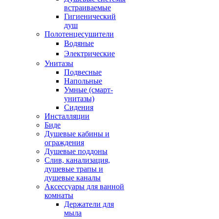
встраиваемые
Гигиенический
душ
Полотенцесушители
ㅤВодяные
ㅤЭлектрические
Унитазы
Подвесные
Напольные
Умные (смарт-
унитазы)
Сидения
Инсталляции
Биде
Душевые кабины и
ограждения
Душевые поддоны
Слив, канализация,
душевые трапы и
душевые каналы
Аксессуары для ванной
комнаты
Держатели для
мыла