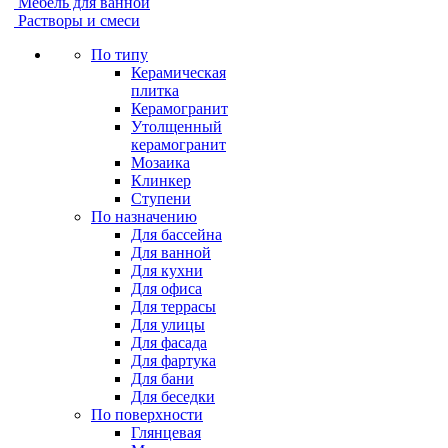
Мебель для ванной
Растворы и смеси
По типу
Керамическая
плитка
Керамогранит
Утолщенный
керамогранит
Мозаика
Клинкер
Ступени
По назначению
Для бассейна
Для ванной
Для кухни
Для офиса
Для террасы
Для улицы
Для фасада
Для фартука
Для бани
Для беседки
По поверхности
Глянцевая