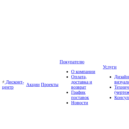
Покупателю
Услуги
О компании
Оплата,
Дизайн
Дисконт-
доставка и
визуал
Акции
Проекты
центр
возврат
Технич
График
(черте
поставок
Консул
Новости