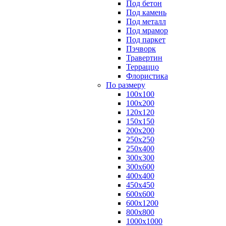
Под бетон
Под камень
Под металл
Под мрамор
Под паркет
Пэчворк
Травертин
Терраццо
Флористика
По размеру
100х100
100х200
120х120
150х150
200х200
250х250
250х400
300х300
300х600
400х400
450х450
600х600
600х1200
800х800
1000х1000