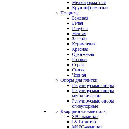
Мелкоформатная
Крупноформатная
По цвету
Бежевая
Белая
Голубая
Желтая
Зеленая
Коричневая
Красная
Оранжевая
Розовая
Серая
Синяя
Черная
Опоры для плитки
Регулируемые опоры
Регулируемые опоры
металлические
Регулируемые опоры
огнеупорные
Кварцвиниловые полы
SPC-ламинат
LVT-плитка
MSPC-ламинат