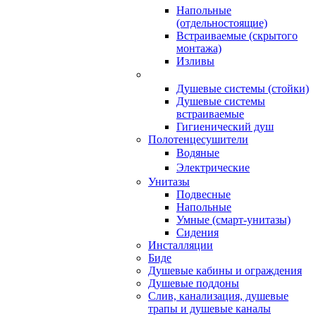
Напольные
(отдельностоящие)
Встраиваемые (скрытого
монтажа)
Изливы
Душевые системы (стойки)
Душевые системы
встраиваемые
Гигиенический душ
Полотенцесушители
ㅤВодяные
ㅤЭлектрические
Унитазы
Подвесные
Напольные
Умные (смарт-унитазы)
Сидения
Инсталляции
Биде
Душевые кабины и ограждения
Душевые поддоны
Слив, канализация, душевые
трапы и душевые каналы