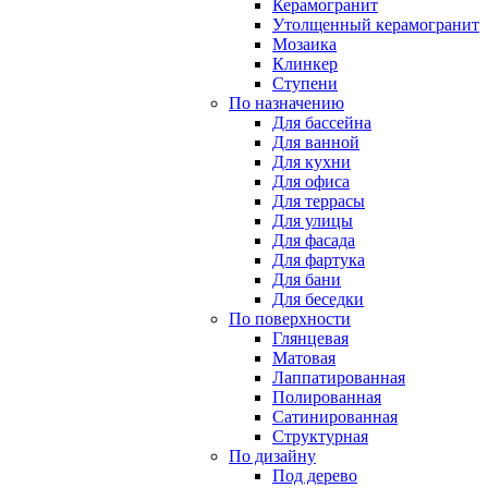
Керамогранит
Утолщенный керамогранит
Мозаика
Клинкер
Ступени
По назначению
Для бассейна
Для ванной
Для кухни
Для офиса
Для террасы
Для улицы
Для фасада
Для фартука
Для бани
Для беседки
По поверхности
Глянцевая
Матовая
Лаппатированная
Полированная
Сатинированная
Структурная
По дизайну
Под дерево