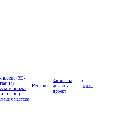
-проект (3D-
Запись на
+
изация)
Контакты
дизайн-
ЕЩЕ
еский проект
проект
жи, планы)
ьтация мастера