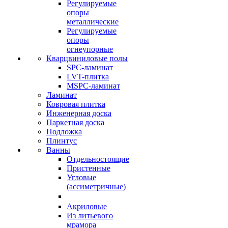
Регулируемые
опоры
металлические
Регулируемые
опоры
огнеупорные
Кварцвиниловые полы
SPC-ламинат
LVT-плитка
MSPC-ламинат
Ламинат
Ковровая плитка
Инженерная доска
Паркетная доска
Подложка
Плинтус
Ванны
Отдельностоящие
Пристенные
Угловые
(ассиметричные)
Акриловые
Из литьевого
мрамора