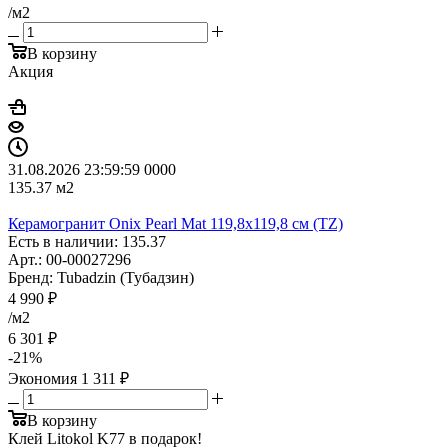
/м2
В корзину
Акция
31.08.2026 23:59:59
0
0
0
0
135.37
м2
Керамогранит Onix Pearl Mat 119,8x119,8 см (TZ)
Есть в наличии: 135.37
Арт.: 00-00027296
Бренд: Tubadzin (Тубадзин)
4 990
₽
/м2
6 301
₽
-
21
%
Экономия
1 311
₽
В корзину
Клей Litokol K77 в подарок!