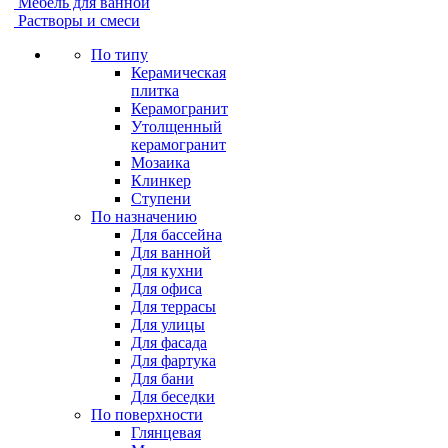
Мебель для ванной
Растворы и смеси
По типу
Керамическая
плитка
Керамогранит
Утолщенный
керамогранит
Мозаика
Клинкер
Ступени
По назначению
Для бассейна
Для ванной
Для кухни
Для офиса
Для террасы
Для улицы
Для фасада
Для фартука
Для бани
Для беседки
По поверхности
Глянцевая