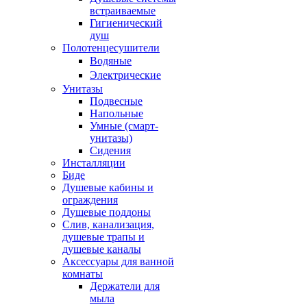
встраиваемые
Гигиенический
душ
Полотенцесушители
ㅤВодяные
ㅤЭлектрические
Унитазы
Подвесные
Напольные
Умные (смарт-
унитазы)
Сидения
Инсталляции
Биде
Душевые кабины и
ограждения
Душевые поддоны
Слив, канализация,
душевые трапы и
душевые каналы
Аксессуары для ванной
комнаты
Держатели для
мыла