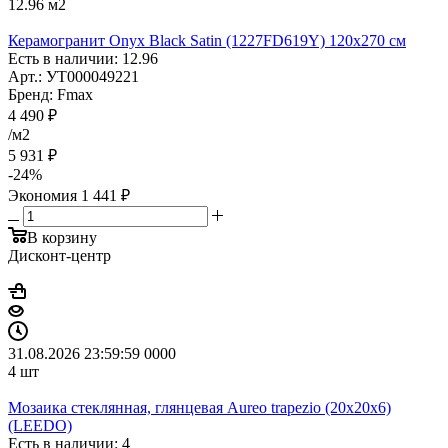
12.96
м2
Керамогранит Onyx Black Satin (1227FD619Y) 120x270 см
Есть в наличии: 12.96
Арт.: УТ000049221
Бренд: Fmax
4 490
₽
/м2
5 931
₽
-
24
%
Экономия
1 441
₽
В корзину
Дисконт-центр
31.08.2026 23:59:59
0
0
0
0
4
шт
Мозаика стеклянная, глянцевая Aureo trapezio (20x20x6)
(LEEDO)
Есть в наличии: 4