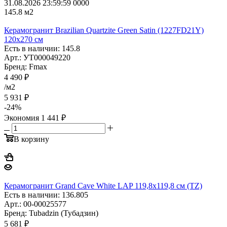
31.08.2026 23:59:59
0
0
0
0
145.8
м2
Керамогранит Brazilian Quartzite Green Satin (1227FD21Y)
120x270 см
Есть в наличии: 145.8
Арт.: УТ000049220
Бренд: Fmax
4 490
₽
/м2
5 931
₽
-
24
%
Экономия
1 441
₽
В корзину
Керамогранит Grand Cave White LAP 119,8x119,8 см (TZ)
Есть в наличии: 136.805
Арт.: 00-00025577
Бренд: Tubadzin (Тубадзин)
5 681
₽