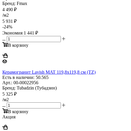
Бренд: Fmax
4 490
₽
/м2
5 931
₽
-
24
%
Экономия
1 441
₽
В корзину
Керамогранит Lavish MAT 119,8x119,8 см (TZ)
Есть в наличии: 50.565
Арт.: 00-00022956
Бренд: Tubadzin (Тубадзин)
5 325
₽
/м2
В корзину
Акция