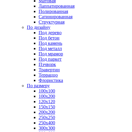
Матовая
Лаппатированная
Полированная
Сатинированная
Структурная
По дизайну
Под дерево
Под бетон
Под камень
Под металл
Под мрамор
Под паркет
Пэчворк
Травертин
Терраццо
Флористика
По размеру
100х100
100х200
120х120
150х150
200х200
250х250
250х400
300х300