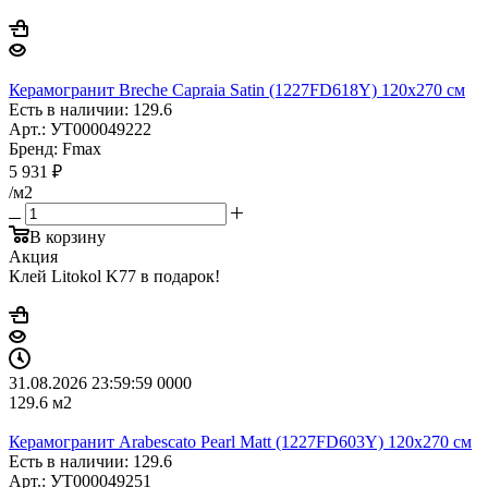
Керамогранит Breche Capraia Satin (1227FD618Y) 120x270 см
Есть в наличии: 129.6
Арт.: УТ000049222
Бренд: Fmax
5 931
₽
/м2
В корзину
Акция
Клей Litokol K77 в подарок!
31.08.2026 23:59:59
0
0
0
0
129.6
м2
Керамогранит Arabescato Pearl Matt (1227FD603Y) 120x270 см
Есть в наличии: 129.6
Арт.: УТ000049251