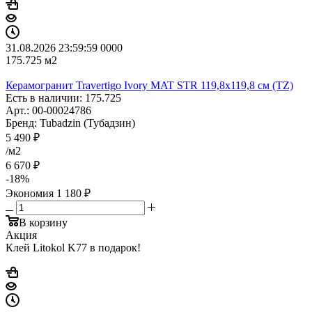
31.08.2026 23:59:59
0
0
0
0
175.725
м2
Керамогранит Travertigo Ivory MAT STR 119,8x119,8 см (TZ)
Есть в наличии: 175.725
Арт.: 00-00024786
Бренд: Tubadzin (Тубадзин)
5 490
₽
/м2
6 670
₽
-
18
%
Экономия
1 180
₽
В корзину
Акция
Клей Litokol K77 в подарок!