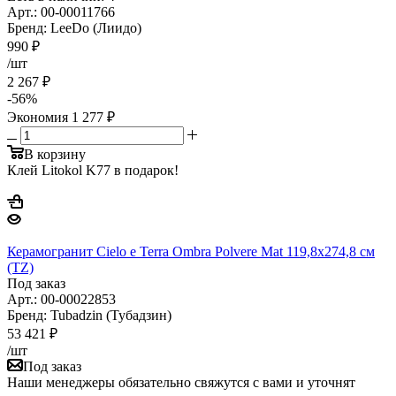
Арт.: 00-00011766
Бренд: LeeDo (Лиидо)
990
₽
/шт
2 267
₽
-
56
%
Экономия
1 277
₽
В корзину
Клей Litokol K77 в подарок!
Керамогранит Cielo e Terra Ombra Polvere Mat 119,8x274,8 см
(TZ)
Под заказ
Арт.: 00-00022853
Бренд: Tubadzin (Тубадзин)
53 421
₽
/шт
Под заказ
Наши менеджеры обязательно свяжутся с вами и уточнят