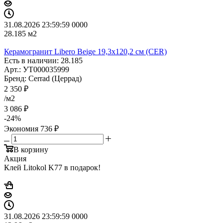
31.08.2026 23:59:59
0
0
0
0
28.185
м2
Керамогранит Libero Beige 19,3x120,2 см (CER)
Есть в наличии: 28.185
Арт.: УТ000035999
Бренд: Cerrad (Церрад)
2 350
₽
/м2
3 086
₽
-
24
%
Экономия
736
₽
В корзину
Акция
Клей Litokol K77 в подарок!
31.08.2026 23:59:59
0
0
0
0