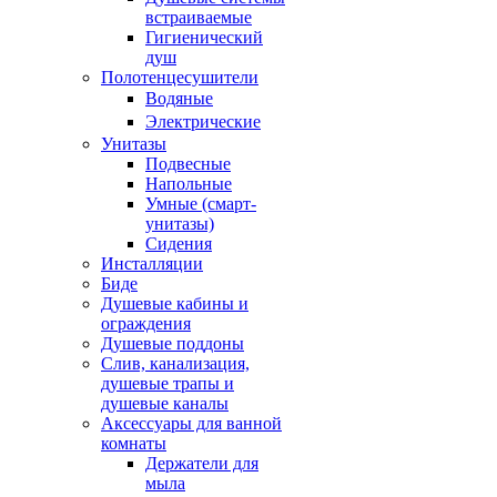
встраиваемые
Гигиенический
душ
Полотенцесушители
ㅤВодяные
ㅤЭлектрические
Унитазы
Подвесные
Напольные
Умные (смарт-
унитазы)
Сидения
Инсталляции
Биде
Душевые кабины и
ограждения
Душевые поддоны
Слив, канализация,
душевые трапы и
душевые каналы
Аксессуары для ванной
комнаты
Держатели для
мыла