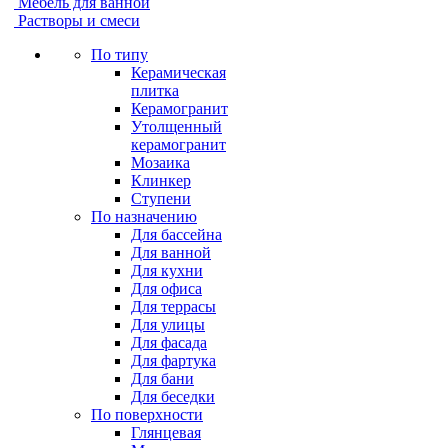
Мебель для ванной
Растворы и смеси
По типу
Керамическая
плитка
Керамогранит
Утолщенный
керамогранит
Мозаика
Клинкер
Ступени
По назначению
Для бассейна
Для ванной
Для кухни
Для офиса
Для террасы
Для улицы
Для фасада
Для фартука
Для бани
Для беседки
По поверхности
Глянцевая