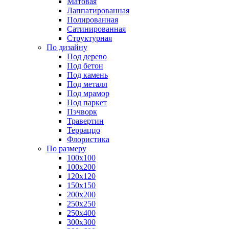
Матовая
Лаппатированная
Полированная
Сатинированная
Структурная
По дизайну
Под дерево
Под бетон
Под камень
Под металл
Под мрамор
Под паркет
Пэчворк
Травертин
Терраццо
Флористика
По размеру
100х100
100х200
120х120
150х150
200х200
250х250
250х400
300х300