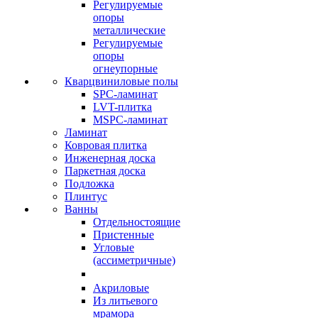
Регулируемые
опоры
металлические
Регулируемые
опоры
огнеупорные
Кварцвиниловые полы
SPC-ламинат
LVT-плитка
MSPC-ламинат
Ламинат
Ковровая плитка
Инженерная доска
Паркетная доска
Подложка
Плинтус
Ванны
Отдельностоящие
Пристенные
Угловые
(ассиметричные)
Акриловые
Из литьевого
мрамора