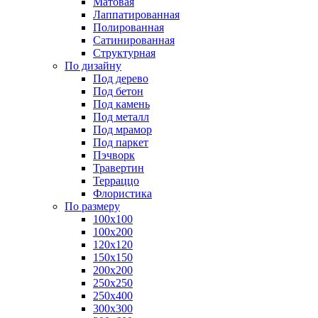
Матовая
Лаппатированная
Полированная
Сатинированная
Структурная
По дизайну
Под дерево
Под бетон
Под камень
Под металл
Под мрамор
Под паркет
Пэчворк
Травертин
Терраццо
Флористика
По размеру
100х100
100х200
120х120
150х150
200х200
250х250
250х400
300х300