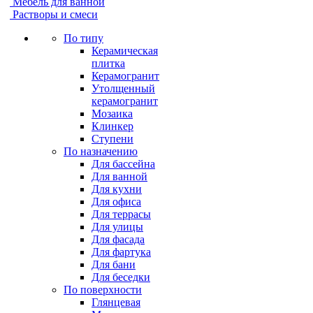
Мебель для ванной
Растворы и смеси
По типу
Керамическая
плитка
Керамогранит
Утолщенный
керамогранит
Мозаика
Клинкер
Ступени
По назначению
Для бассейна
Для ванной
Для кухни
Для офиса
Для террасы
Для улицы
Для фасада
Для фартука
Для бани
Для беседки
По поверхности
Глянцевая