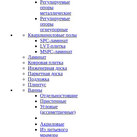
Регулируемые
опоры
металлические
Регулируемые
опоры
огнеупорные
Кварцвиниловые полы
SPC-ламинат
LVT-плитка
MSPC-ламинат
Ламинат
Ковровая плитка
Инженерная доска
Паркетная доска
Подложка
Плинтус
Ванны
Отдельностоящие
Пристенные
Угловые
(ассиметричные)
Акриловые
Из литьевого
мрамора