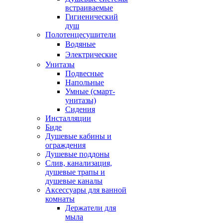
встраиваемые
Гигиенический
душ
Полотенцесушители
ㅤВодяные
ㅤЭлектрические
Унитазы
Подвесные
Напольные
Умные (смарт-
унитазы)
Сидения
Инсталляции
Биде
Душевые кабины и
ограждения
Душевые поддоны
Слив, канализация,
душевые трапы и
душевые каналы
Аксессуары для ванной
комнаты
Держатели для
мыла