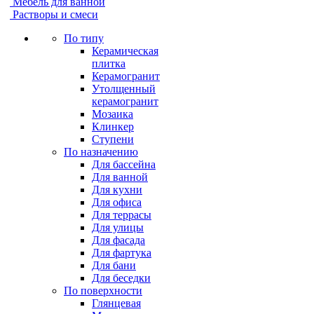
Мебель для ванной
Растворы и смеси
По типу
Керамическая
плитка
Керамогранит
Утолщенный
керамогранит
Мозаика
Клинкер
Ступени
По назначению
Для бассейна
Для ванной
Для кухни
Для офиса
Для террасы
Для улицы
Для фасада
Для фартука
Для бани
Для беседки
По поверхности
Глянцевая