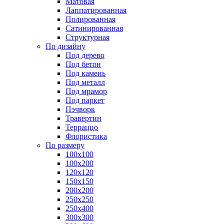
Матовая
Лаппатированная
Полированная
Сатинированная
Структурная
По дизайну
Под дерево
Под бетон
Под камень
Под металл
Под мрамор
Под паркет
Пэчворк
Травертин
Терраццо
Флористика
По размеру
100х100
100х200
120х120
150х150
200х200
250х250
250х400
300х300