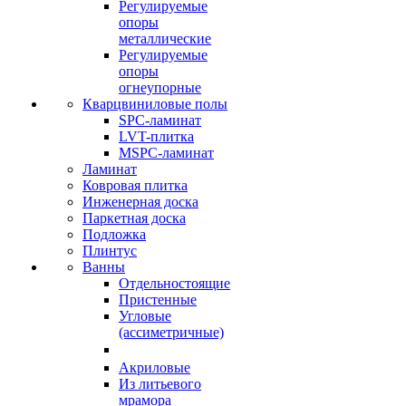
Регулируемые
опоры
металлические
Регулируемые
опоры
огнеупорные
Кварцвиниловые полы
SPC-ламинат
LVT-плитка
MSPC-ламинат
Ламинат
Ковровая плитка
Инженерная доска
Паркетная доска
Подложка
Плинтус
Ванны
Отдельностоящие
Пристенные
Угловые
(ассиметричные)
Акриловые
Из литьевого
мрамора