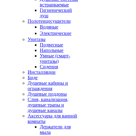
встраиваемые
Гигиенический
душ
Полотенцесушители
ㅤВодяные
ㅤЭлектрические
Унитазы
Подвесные
Напольные
Умные (смарт-
унитазы)
Сидения
Инсталляции
Биде
Душевые кабины и
ограждения
Душевые поддоны
Слив, канализация,
душевые трапы и
душевые каналы
Аксессуары для ванной
комнаты
Держатели для
мыла