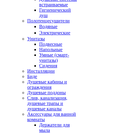
встраиваемые
Гигиенический
душ
Полотенцесушители
ㅤВодяные
ㅤЭлектрические
Унитазы
Подвесные
Напольные
Умные (смарт-
унитазы)
Сидения
Инсталляции
Биде
Душевые кабины и
ограждения
Душевые поддоны
Слив, канализация,
душевые трапы и
душевые каналы
Аксессуары для ванной
комнаты
Держатели для
мыла