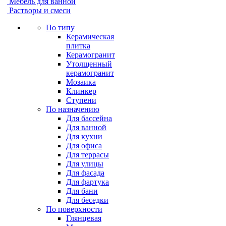
Мебель для ванной
Растворы и смеси
По типу
Керамическая
плитка
Керамогранит
Утолщенный
керамогранит
Мозаика
Клинкер
Ступени
По назначению
Для бассейна
Для ванной
Для кухни
Для офиса
Для террасы
Для улицы
Для фасада
Для фартука
Для бани
Для беседки
По поверхности
Глянцевая