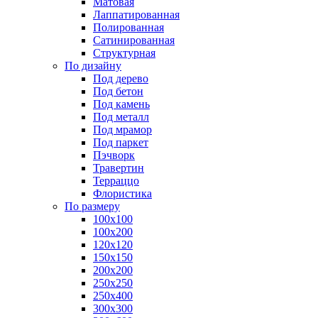
Матовая
Лаппатированная
Полированная
Сатинированная
Структурная
По дизайну
Под дерево
Под бетон
Под камень
Под металл
Под мрамор
Под паркет
Пэчворк
Травертин
Терраццо
Флористика
По размеру
100х100
100х200
120х120
150х150
200х200
250х250
250х400
300х300