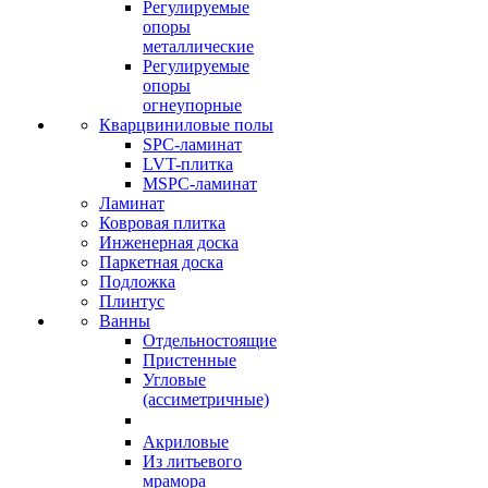
Регулируемые
опоры
металлические
Регулируемые
опоры
огнеупорные
Кварцвиниловые полы
SPC-ламинат
LVT-плитка
MSPC-ламинат
Ламинат
Ковровая плитка
Инженерная доска
Паркетная доска
Подложка
Плинтус
Ванны
Отдельностоящие
Пристенные
Угловые
(ассиметричные)
Акриловые
Из литьевого
мрамора