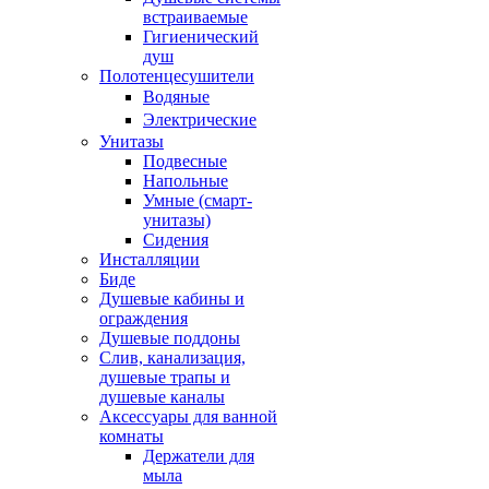
встраиваемые
Гигиенический
душ
Полотенцесушители
ㅤВодяные
ㅤЭлектрические
Унитазы
Подвесные
Напольные
Умные (смарт-
унитазы)
Сидения
Инсталляции
Биде
Душевые кабины и
ограждения
Душевые поддоны
Слив, канализация,
душевые трапы и
душевые каналы
Аксессуары для ванной
комнаты
Держатели для
мыла