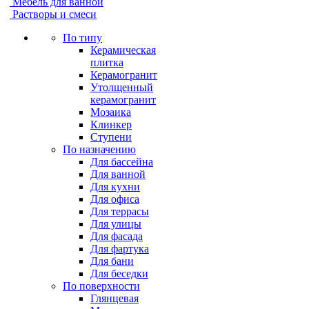
Мебель для ванной
Растворы и смеси
По типу
Керамическая
плитка
Керамогранит
Утолщенный
керамогранит
Мозаика
Клинкер
Ступени
По назначению
Для бассейна
Для ванной
Для кухни
Для офиса
Для террасы
Для улицы
Для фасада
Для фартука
Для бани
Для беседки
По поверхности
Глянцевая