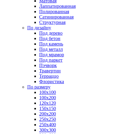
Матовая
Лаппатированная
Полированная
Сатинированная
Структурная
По дизайну
Под дерево
Под бетон
Под камень
Под металл
Под мрамор
Под паркет
Пэчворк
Травертин
Терраццо
Флористика
По размеру
100х100
100х200
120х120
150х150
200х200
250х250
250х400
300х300