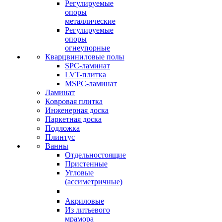
Регулируемые
опоры
металлические
Регулируемые
опоры
огнеупорные
Кварцвиниловые полы
SPC-ламинат
LVT-плитка
MSPC-ламинат
Ламинат
Ковровая плитка
Инженерная доска
Паркетная доска
Подложка
Плинтус
Ванны
Отдельностоящие
Пристенные
Угловые
(ассиметричные)
Акриловые
Из литьевого
мрамора