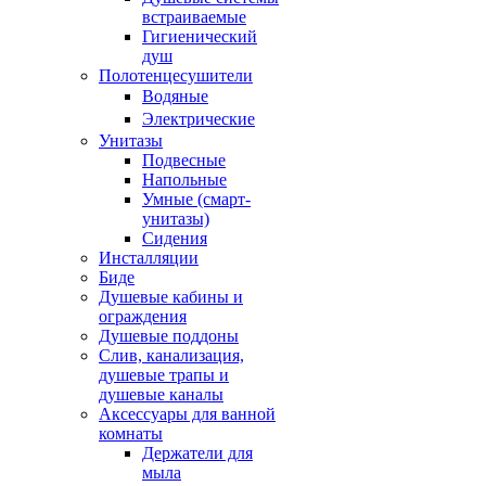
встраиваемые
Гигиенический
душ
Полотенцесушители
ㅤВодяные
ㅤЭлектрические
Унитазы
Подвесные
Напольные
Умные (смарт-
унитазы)
Сидения
Инсталляции
Биде
Душевые кабины и
ограждения
Душевые поддоны
Слив, канализация,
душевые трапы и
душевые каналы
Аксессуары для ванной
комнаты
Держатели для
мыла