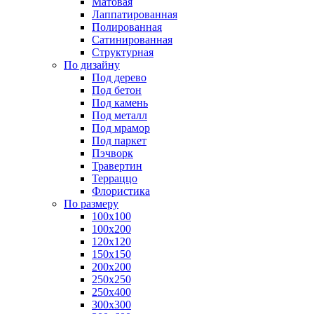
Матовая
Лаппатированная
Полированная
Сатинированная
Структурная
По дизайну
Под дерево
Под бетон
Под камень
Под металл
Под мрамор
Под паркет
Пэчворк
Травертин
Терраццо
Флористика
По размеру
100х100
100х200
120х120
150х150
200х200
250х250
250х400
300х300