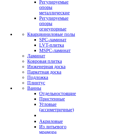
Регулируемые
опоры
металлические
Регулируемые
опоры
огнеупорные
Кварцвиниловые полы
SPC-ламинат
LVT-плитка
MSPC-ламинат
Ламинат
Ковровая плитка
Инженерная доска
Паркетная доска
Подложка
Плинтус
Ванны
Отдельностоящие
Пристенные
Угловые
(ассиметричные)
Акриловые
Из литьевого
мрамора