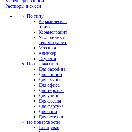
Мебель для ванной
Растворы и смеси
По типу
Керамическая
плитка
Керамогранит
Утолщенный
керамогранит
Мозаика
Клинкер
Ступени
По назначению
Для бассейна
Для ванной
Для кухни
Для офиса
Для террасы
Для улицы
Для фасада
Для фартука
Для бани
Для беседки
По поверхности
Глянцевая