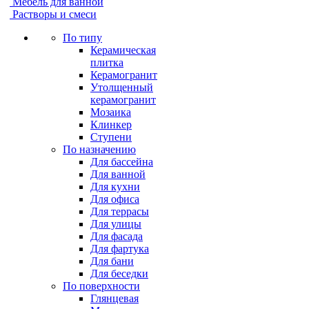
Мебель для ванной
Растворы и смеси
По типу
Керамическая
плитка
Керамогранит
Утолщенный
керамогранит
Мозаика
Клинкер
Ступени
По назначению
Для бассейна
Для ванной
Для кухни
Для офиса
Для террасы
Для улицы
Для фасада
Для фартука
Для бани
Для беседки
По поверхности
Глянцевая