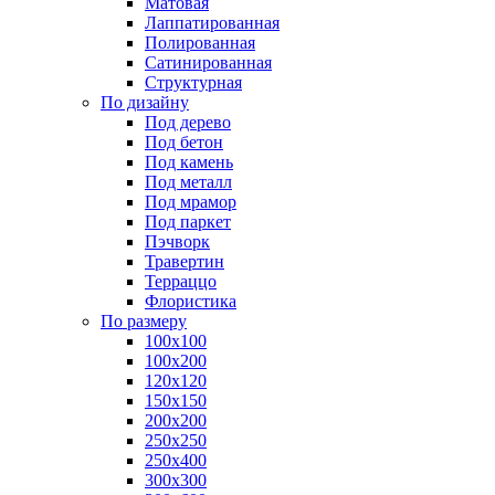
Матовая
Лаппатированная
Полированная
Сатинированная
Структурная
По дизайну
Под дерево
Под бетон
Под камень
Под металл
Под мрамор
Под паркет
Пэчворк
Травертин
Терраццо
Флористика
По размеру
100х100
100х200
120х120
150х150
200х200
250х250
250х400
300х300