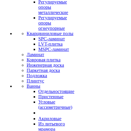
Регулируемые
опоры
металлические
Регулируемые
опоры
огнеупорные
Кварцвиниловые полы
SPC-ламинат
LVT-плитка
MSPC-ламинат
Ламинат
Ковровая плитка
Инженерная доска
Паркетная доска
Подложка
Плинтус
Ванны
Отдельностоящие
Пристенные
Угловые
(ассиметричные)
Акриловые
Из литьевого
мрамора