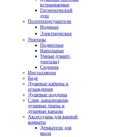
встраиваемые
Гигиенический
душ
Полотенцесушители
ㅤВодяные
ㅤЭлектрические
Унитазы
Подвесные
Напольные
Умные (смарт-
унитазы)
Сидения
Инсталляции
Биде
Душевые кабины и
ограждения
Душевые поддоны
Слив, канализация,
душевые трапы и
душевые каналы
Аксессуары для ванной
комнаты
Держатели для
мыла