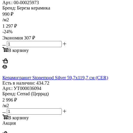
Арт.: 00-00025973
Бренд: Береза керамика
990
₽
/м2
1 297
₽
-
24
%
Экономия
307
₽
В корзину
Керамогранит Stonemood Silver 59,7x119,7 см (CER)
Есть в наличии: 434.72
Арт.: УТ000036094
Бренд: Cerrad (Церрад)
2 996
₽
/м2
В корзину
Акция