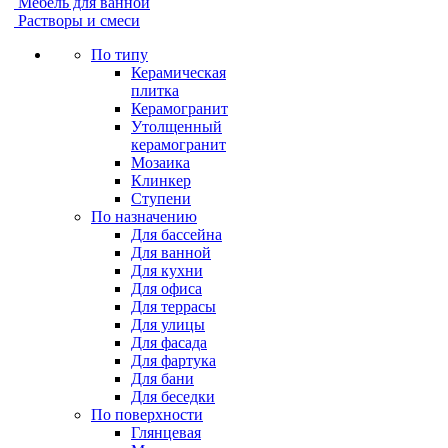
Мебель для ванной
Растворы и смеси
По типу
Керамическая
плитка
Керамогранит
Утолщенный
керамогранит
Мозаика
Клинкер
Ступени
По назначению
Для бассейна
Для ванной
Для кухни
Для офиса
Для террасы
Для улицы
Для фасада
Для фартука
Для бани
Для беседки
По поверхности
Глянцевая