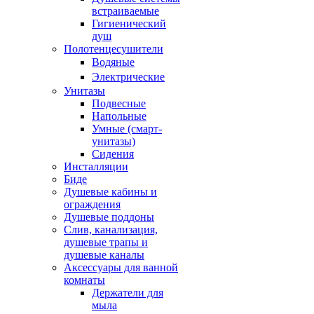
встраиваемые
Гигиенический
душ
Полотенцесушители
ㅤВодяные
ㅤЭлектрические
Унитазы
Подвесные
Напольные
Умные (смарт-
унитазы)
Сидения
Инсталляции
Биде
Душевые кабины и
ограждения
Душевые поддоны
Слив, канализация,
душевые трапы и
душевые каналы
Аксессуары для ванной
комнаты
Держатели для
мыла