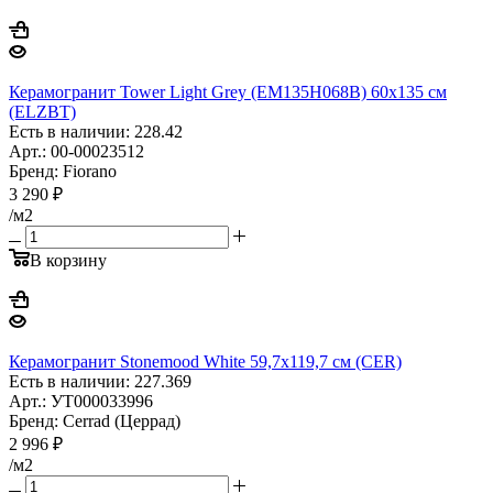
Керамогранит Tower Light Grey (EM135H068B) 60х135 см
(ELZBT)
Есть в наличии: 228.42
Арт.: 00-00023512
Бренд: Fiorano
3 290
₽
/м2
В корзину
Керамогранит Stonemood White 59,7x119,7 см (CER)
Есть в наличии: 227.369
Арт.: УТ000033996
Бренд: Cerrad (Церрад)
2 996
₽
/м2