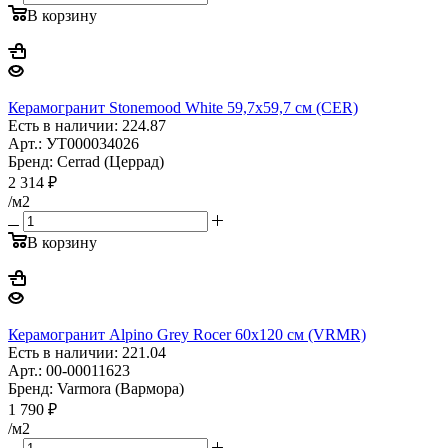
В корзину
Керамогранит Stonemood White 59,7x59,7 см (CER)
Есть в наличии: 224.87
Арт.: УТ000034026
Бренд: Cerrad (Церрад)
2 314
₽
/м2
В корзину
Керамогранит Alpino Grey Rocer 60х120 см (VRMR)
Есть в наличии: 221.04
Арт.: 00-00011623
Бренд: Varmora (Вармора)
1 790
₽
/м2