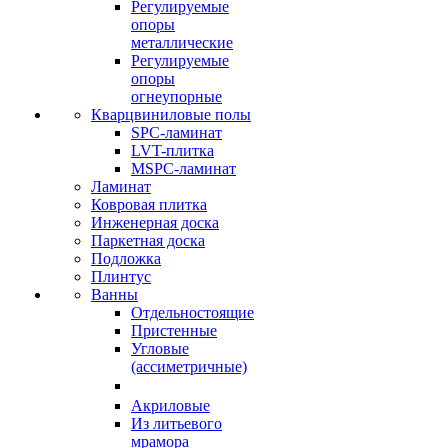
Регулируемые
опоры
металлические
Регулируемые
опоры
огнеупорные
Кварцвиниловые полы
SPC-ламинат
LVT-плитка
MSPC-ламинат
Ламинат
Ковровая плитка
Инженерная доска
Паркетная доска
Подложка
Плинтус
Ванны
Отдельностоящие
Пристенные
Угловые
(ассиметричные)
Акриловые
Из литьевого
мрамора