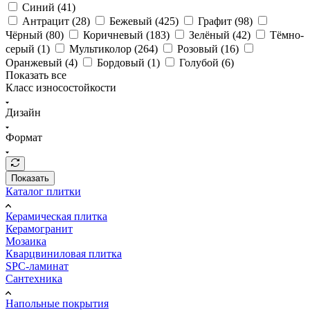
Синий (
41
)
Антрацит (
28
)
Бежевый (
425
)
Графит (
98
)
Чёрный (
80
)
Коричневый (
183
)
Зелёный (
42
)
Тёмно-
серый (
1
)
Мультиколор (
264
)
Розовый (
16
)
Оранжевый (
4
)
Бордовый (
1
)
Голубой (
6
)
Показать все
Класс износостойкости
Дизайн
Формат
Показать
Каталог плитки
Керамическая плитка
Керамогранит
Мозаика
Кварцвиниловая плитка
SPC-ламинат
Сантехника
Напольные покрытия