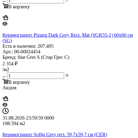
В корзину
Керамогранит Pizarra Dark Grey Rect. Mat (SGR55-1) 60x60 см
(SG)
Есть в наличии: 207.495
Арт.: 00-00024454
Бренд: Star Gres S (Стар Грес С)
2 354
₽
/м2
В корзину
Акция
31.08.2026 23:59:59
0
0
0
0
198.594
м2
Керамогранит Sofija Grey rect. 59,7x59,7 см (CER)