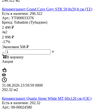
296.322
м2
Керамогранит Grand Cave Grey STR 59,8x59,8 см (TZ)
Есть в наличии: 296.322
Арт.: УТ000033376
Бренд: Tubadzin (Тубадзин)
2 490
₽
/м2
2 998
₽
-
17
%
Экономия
508
₽
В корзину
Акция
31.08.2026 23:59:59
0
0
0
0
292.32
м2
Керамогранит Quartz Stone White MT 60х120 см (CIC)
Есть в наличии: 292.32
Арт.: 00-00024580