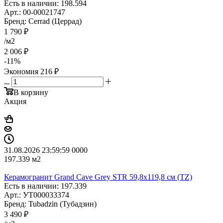
Есть в наличии: 198.594
Арт.: 00-00021747
Бренд: Cerrad (Церрад)
1 790
₽
/м2
2 006
₽
-
11
%
Экономия
216
₽
В корзину
Акция
31.08.2026 23:59:59
0
0
0
0
197.339
м2
Керамогранит Grand Cave Grey STR 59,8x119,8 см (TZ)
Есть в наличии: 197.339
Арт.: УТ000033374
Бренд: Tubadzin (Тубадзин)
3 490
₽