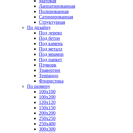
Матовая
Лаппатированная
Полированная
Сатинированная
Структурная
По дизайну
Под дерево
Под бетон
Под камень
Под металл
Под мрамор
Под паркет
Пэчворк
Травертин
Терраццо
Флористика
По размеру
100х100
100х200
120х120
150х150
200х200
250х250
250х400
300х300