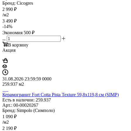
Бренд: Cicogres
2 990
₽
/м2
3 490
₽
-
14
%
Экономия
500
₽
В корзину
Акция
31.08.2026 23:59:59
0
0
0
0
259.937
м2
Керамогранит Fort Cotta Pista Texture 59,8x119,8 см (SIMP)
Есть в наличии: 259.937
Арт.: 00-00020267
Бренд: Simpolo (Симполо)
1 090
₽
/м2
2 190
₽