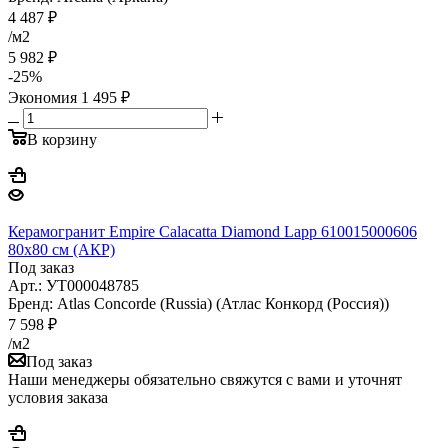
4 487
₽
/м2
5 982
₽
-
25
%
Экономия
1 495
₽
В корзину
Керамогранит Empire Calacatta Diamond Lapp 610015000606
80x80 см (АКР)
Под заказ
Арт.: УТ000048785
Бренд: Atlas Concorde (Russia) (Атлас Конкорд (Россия))
7 598
₽
/м2
Под заказ
Наши менеджеры обязательно свяжутся с вами и уточнят
условия заказа