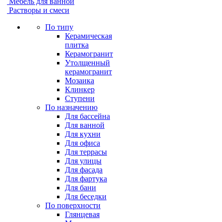
Мебель для ванной
Растворы и смеси
По типу
Керамическая
плитка
Керамогранит
Утолщенный
керамогранит
Мозаика
Клинкер
Ступени
По назначению
Для бассейна
Для ванной
Для кухни
Для офиса
Для террасы
Для улицы
Для фасада
Для фартука
Для бани
Для беседки
По поверхности
Глянцевая