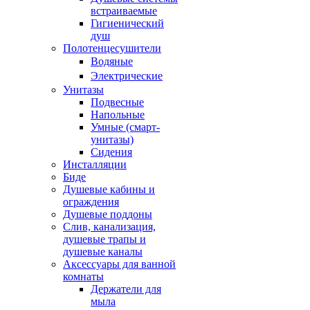
встраиваемые
Гигиенический
душ
Полотенцесушители
ㅤВодяные
ㅤЭлектрические
Унитазы
Подвесные
Напольные
Умные (смарт-
унитазы)
Сидения
Инсталляции
Биде
Душевые кабины и
ограждения
Душевые поддоны
Слив, канализация,
душевые трапы и
душевые каналы
Аксессуары для ванной
комнаты
Держатели для
мыла