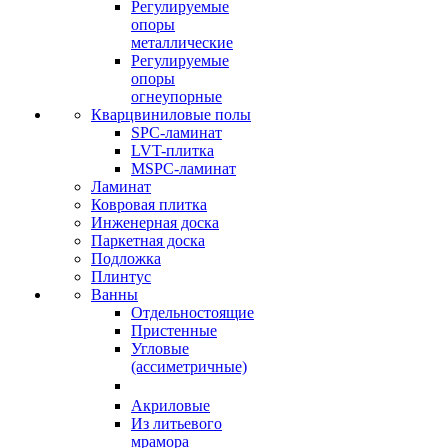
Регулируемые
опоры
металлические
Регулируемые
опоры
огнеупорные
Кварцвиниловые полы
SPC-ламинат
LVT-плитка
MSPC-ламинат
Ламинат
Ковровая плитка
Инженерная доска
Паркетная доска
Подложка
Плинтус
Ванны
Отдельностоящие
Пристенные
Угловые
(ассиметричные)
Акриловые
Из литьевого
мрамора