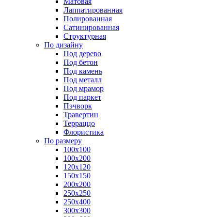
Матовая
Лаппатированная
Полированная
Сатинированная
Структурная
По дизайну
Под дерево
Под бетон
Под камень
Под металл
Под мрамор
Под паркет
Пэчворк
Травертин
Терраццо
Флористика
По размеру
100х100
100х200
120х120
150х150
200х200
250х250
250х400
300х300