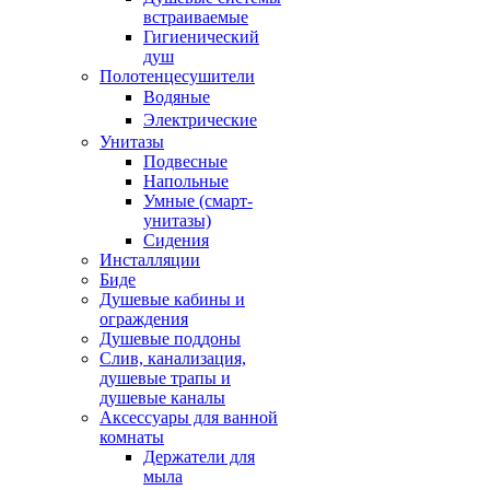
встраиваемые
Гигиенический
душ
Полотенцесушители
ㅤВодяные
ㅤЭлектрические
Унитазы
Подвесные
Напольные
Умные (смарт-
унитазы)
Сидения
Инсталляции
Биде
Душевые кабины и
ограждения
Душевые поддоны
Слив, канализация,
душевые трапы и
душевые каналы
Аксессуары для ванной
комнаты
Держатели для
мыла