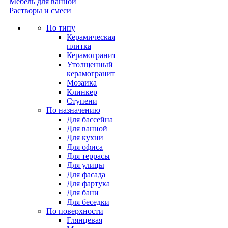
Мебель для ванной
Растворы и смеси
По типу
Керамическая
плитка
Керамогранит
Утолщенный
керамогранит
Мозаика
Клинкер
Ступени
По назначению
Для бассейна
Для ванной
Для кухни
Для офиса
Для террасы
Для улицы
Для фасада
Для фартука
Для бани
Для беседки
По поверхности
Глянцевая