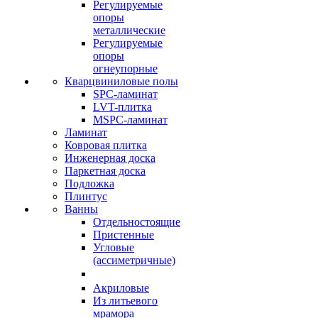
Регулируемые
опоры
металлические
Регулируемые
опоры
огнеупорные
Кварцвиниловые полы
SPC-ламинат
LVT-плитка
MSPC-ламинат
Ламинат
Ковровая плитка
Инженерная доска
Паркетная доска
Подложка
Плинтус
Ванны
Отдельностоящие
Пристенные
Угловые
(ассиметричные)
Акриловые
Из литьевого
мрамора