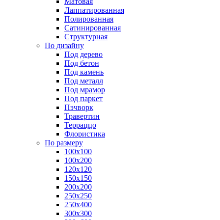
Матовая
Лаппатированная
Полированная
Сатинированная
Структурная
По дизайну
Под дерево
Под бетон
Под камень
Под металл
Под мрамор
Под паркет
Пэчворк
Травертин
Терраццо
Флористика
По размеру
100х100
100х200
120х120
150х150
200х200
250х250
250х400
300х300