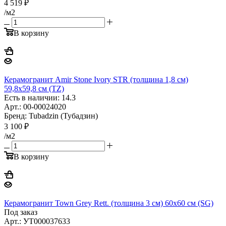
4 519
₽
/м2
В корзину
Керамогранит Amir Stone Ivory STR (толщина 1,8 см)
59,8x59,8 см (TZ)
Есть в наличии: 14.3
Арт.: 00-00024020
Бренд: Tubadzin (Тубадзин)
3 100
₽
/м2
В корзину
Керамогранит Town Grey Rett. (толщина 3 см) 60x60 см (SG)
Под заказ
Арт.: УТ000037633