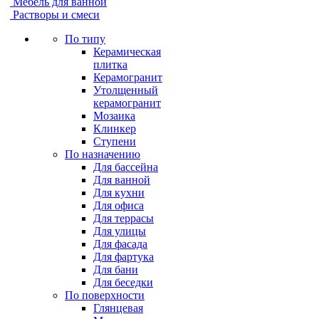
Мебель для ванной
Растворы и смеси
По типу
Керамическая
плитка
Керамогранит
Утолщенный
керамогранит
Мозаика
Клинкер
Ступени
По назначению
Для бассейна
Для ванной
Для кухни
Для офиса
Для террасы
Для улицы
Для фасада
Для фартука
Для бани
Для беседки
По поверхности
Глянцевая