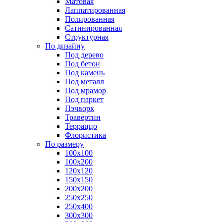
Матовая
Лаппатированная
Полированная
Сатинированная
Структурная
По дизайну
Под дерево
Под бетон
Под камень
Под металл
Под мрамор
Под паркет
Пэчворк
Травертин
Терраццо
Флористика
По размеру
100х100
100х200
120х120
150х150
200х200
250х250
250х400
300х300