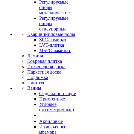
Регулируемые
опоры
металлические
Регулируемые
опоры
огнеупорные
Кварцвиниловые полы
SPC-ламинат
LVT-плитка
MSPC-ламинат
Ламинат
Ковровая плитка
Инженерная доска
Паркетная доска
Подложка
Плинтус
Ванны
Отдельностоящие
Пристенные
Угловые
(ассиметричные)
Акриловые
Из литьевого
мрамора