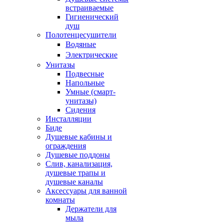
встраиваемые
Гигиенический
душ
Полотенцесушители
ㅤВодяные
ㅤЭлектрические
Унитазы
Подвесные
Напольные
Умные (смарт-
унитазы)
Сидения
Инсталляции
Биде
Душевые кабины и
ограждения
Душевые поддоны
Слив, канализация,
душевые трапы и
душевые каналы
Аксессуары для ванной
комнаты
Держатели для
мыла