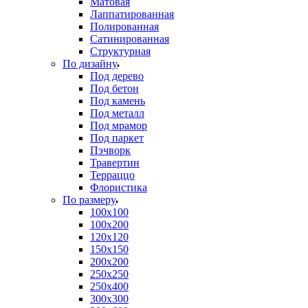
Матовая
Лаппатированная
Полированная
Сатинированная
Структурная
По дизайну
Под дерево
Под бетон
Под камень
Под металл
Под мрамор
Под паркет
Пэчворк
Травертин
Терраццо
Флористика
По размеру
100х100
100х200
120х120
150х150
200х200
250х250
250х400
300х300