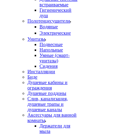
встраиваемые
Гигиенический
душ
Полотенцесушители
ㅤВодяные
ㅤЭлектрические
Унитазы
Подвесные
Напольные
Умные (смарт-
унитазы)
Сидения
Инсталляции
Биде
Душевые кабины и
ограждения
Душевые поддоны
Слив, канализация,
душевые трапы и
душевые каналы
Аксессуары для ванной
комнаты
Держатели для
мыла