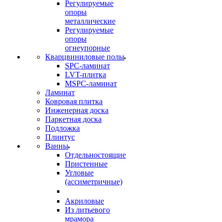
Регулируемые
опоры
металлические
Регулируемые
опоры
огнеупорные
Кварцвиниловые полы
SPC-ламинат
LVT-плитка
MSPC-ламинат
Ламинат
Ковровая плитка
Инженерная доска
Паркетная доска
Подложка
Плинтус
Ванны
Отдельностоящие
Пристенные
Угловые
(ассиметричные)
Акриловые
Из литьевого
мрамора