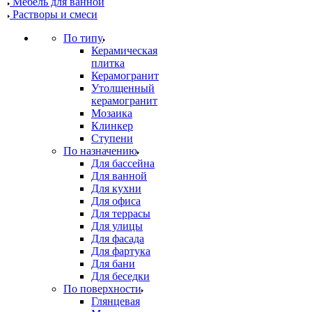
Мебель для ванной
Растворы и смеси
По типу
Керамическая
плитка
Керамогранит
Утолщенный
керамогранит
Мозаика
Клинкер
Ступени
По назначению
Для бассейна
Для ванной
Для кухни
Для офиса
Для террасы
Для улицы
Для фасада
Для фартука
Для бани
Для беседки
По поверхности
Глянцевая