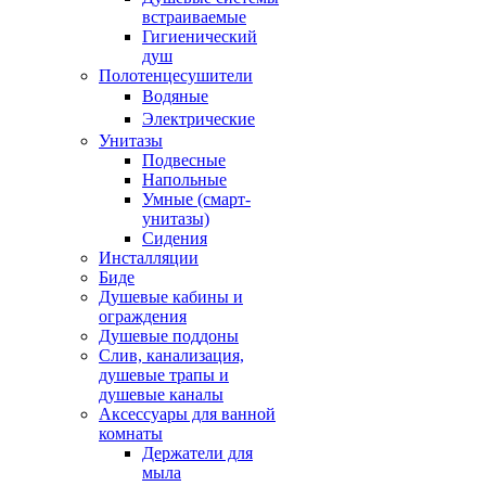
встраиваемые
Гигиенический
душ
Полотенцесушители
ㅤВодяные
ㅤЭлектрические
Унитазы
Подвесные
Напольные
Умные (смарт-
унитазы)
Сидения
Инсталляции
Биде
Душевые кабины и
ограждения
Душевые поддоны
Слив, канализация,
душевые трапы и
душевые каналы
Аксессуары для ванной
комнаты
Держатели для
мыла