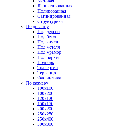
Матовая
Лаппатированная
Полированная
Сатинированная
Структурная
По дизайну
Под дерево
Под бетон
Под камень
Под металл
Под мрамор
Под паркет
Пэчворк
Травертин
Терраццо
Флористика
По размеру
100х100
100х200
120х120
150х150
200х200
250х250
250х400
300х300