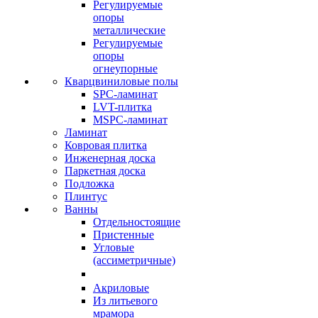
Регулируемые
опоры
металлические
Регулируемые
опоры
огнеупорные
Кварцвиниловые полы
SPC-ламинат
LVT-плитка
MSPC-ламинат
Ламинат
Ковровая плитка
Инженерная доска
Паркетная доска
Подложка
Плинтус
Ванны
Отдельностоящие
Пристенные
Угловые
(ассиметричные)
Акриловые
Из литьевого
мрамора