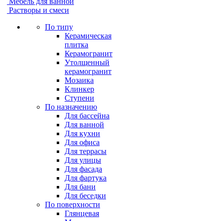
Мебель для ванной
Растворы и смеси
По типу
Керамическая
плитка
Керамогранит
Утолщенный
керамогранит
Мозаика
Клинкер
Ступени
По назначению
Для бассейна
Для ванной
Для кухни
Для офиса
Для террасы
Для улицы
Для фасада
Для фартука
Для бани
Для беседки
По поверхности
Глянцевая