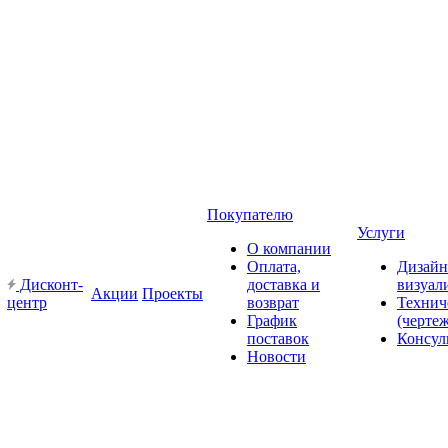
Покупателю
Услуги
О компании
Оплата,
Дизайн
Дисконт-
доставка и
визуал
Акции
Проекты
центр
возврат
Технич
График
(черте
поставок
Консул
Новости