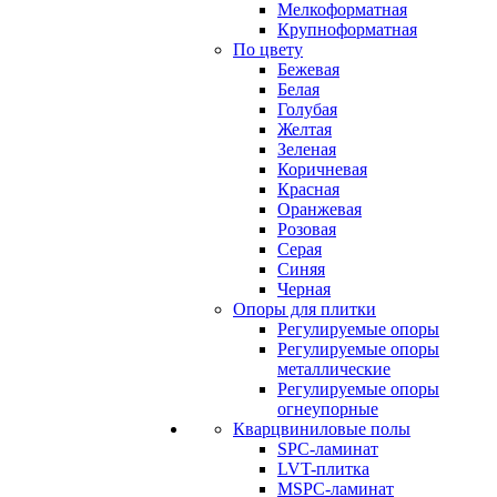
Мелкоформатная
Крупноформатная
По цвету
Бежевая
Белая
Голубая
Желтая
Зеленая
Коричневая
Красная
Оранжевая
Розовая
Серая
Синяя
Черная
Опоры для плитки
Регулируемые опоры
Регулируемые опоры
металлические
Регулируемые опоры
огнеупорные
Кварцвиниловые полы
SPC-ламинат
LVT-плитка
MSPC-ламинат