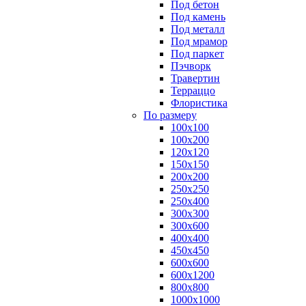
Под бетон
Под камень
Под металл
Под мрамор
Под паркет
Пэчворк
Травертин
Терраццо
Флористика
По размеру
100х100
100х200
120х120
150х150
200х200
250х250
250х400
300х300
300х600
400х400
450х450
600х600
600х1200
800х800
1000х1000