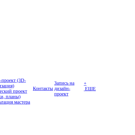
-проект (3D-
Запись на
+
изация)
Контакты
дизайн-
ЕЩЕ
еский проект
проект
жи, планы)
ьтация мастера