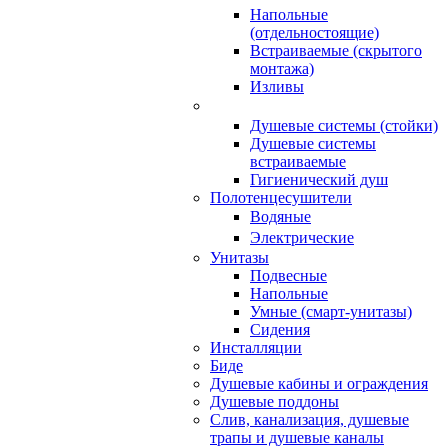
Напольные
(отдельностоящие)
Встраиваемые (скрытого
монтажа)
Изливы
Душевые системы (стойки)
Душевые системы
встраиваемые
Гигиенический душ
Полотенцесушители
ㅤВодяные
ㅤЭлектрические
Унитазы
Подвесные
Напольные
Умные (смарт-унитазы)
Сидения
Инсталляции
Биде
Душевые кабины и ограждения
Душевые поддоны
Слив, канализация, душевые
трапы и душевые каналы