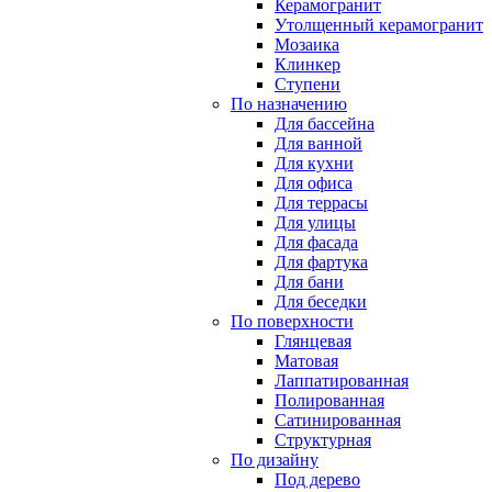
Керамогранит
Утолщенный керамогранит
Мозаика
Клинкер
Ступени
По назначению
Для бассейна
Для ванной
Для кухни
Для офиса
Для террасы
Для улицы
Для фасада
Для фартука
Для бани
Для беседки
По поверхности
Глянцевая
Матовая
Лаппатированная
Полированная
Сатинированная
Структурная
По дизайну
Под дерево