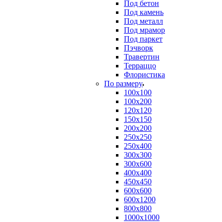
Под бетон
Под камень
Под металл
Под мрамор
Под паркет
Пэчворк
Травертин
Терраццо
Флористика
По размеру
100х100
100х200
120х120
150х150
200х200
250х250
250х400
300х300
300х600
400х400
450х450
600х600
600х1200
800х800
1000х1000