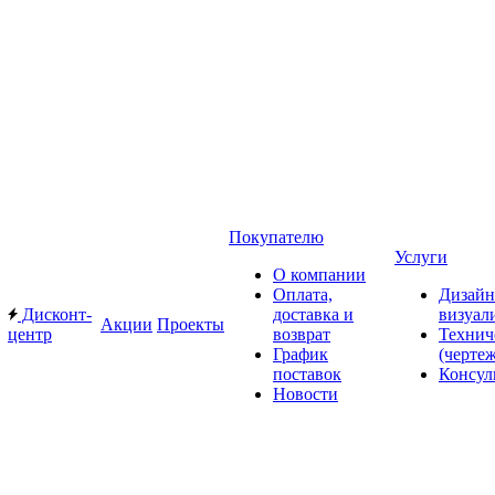
Покупателю
Услуги
О компании
Оплата,
Дизайн
Дисконт-
доставка и
визуал
Акции
Проекты
центр
возврат
Технич
График
(черте
поставок
Консул
Новости