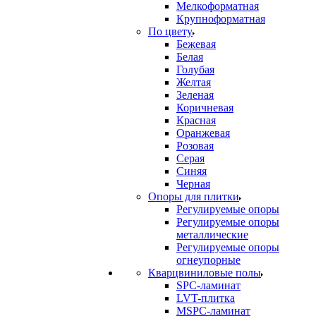
Мелкоформатная
Крупноформатная
По цвету
Бежевая
Белая
Голубая
Желтая
Зеленая
Коричневая
Красная
Оранжевая
Розовая
Серая
Синяя
Черная
Опоры для плитки
Регулируемые опоры
Регулируемые опоры
металлические
Регулируемые опоры
огнеупорные
Кварцвиниловые полы
SPC-ламинат
LVT-плитка
MSPC-ламинат