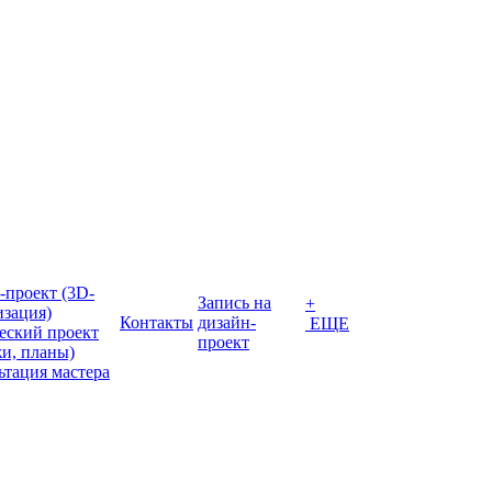
-проект (3D-
Запись на
+
изация)
Контакты
дизайн-
ЕЩЕ
еский проект
проект
жи, планы)
ьтация мастера