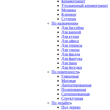
Керамогранит
Утолщенный керамогранит
Мозаика
Клинкер
Ступени
По назначению
Для бассейна
Для ванной
Для кухни
Для офиса
Для террасы
Для улицы
Для фасада
Для фартука
Для бани
Для беседки
По поверхности
Глянцевая
Матовая
Лаппатированная
Полированная
Сатинированная
Структурная
По дизайну
Под дерево