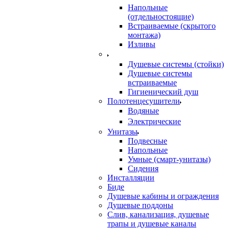
Напольные
(отдельностоящие)
Встраиваемые (скрытого
монтажа)
Изливы
Душевые системы (стойки)
Душевые системы
встраиваемые
Гигиенический душ
Полотенцесушители
ㅤВодяные
ㅤЭлектрические
Унитазы
Подвесные
Напольные
Умные (смарт-унитазы)
Сидения
Инсталляции
Биде
Душевые кабины и ограждения
Душевые поддоны
Слив, канализация, душевые
трапы и душевые каналы