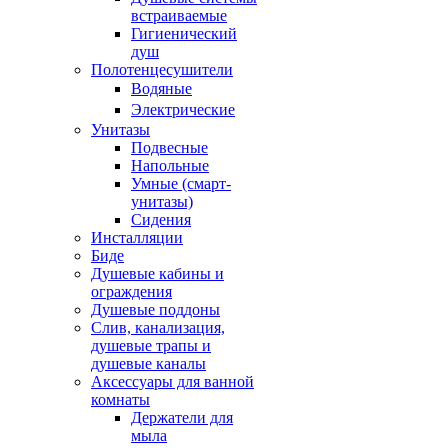
встраиваемые
Гигиенический
душ
Полотенцесушители
ㅤВодяные
ㅤЭлектрические
Унитазы
Подвесные
Напольные
Умные (смарт-
унитазы)
Сидения
Инсталляции
Биде
Душевые кабины и
ограждения
Душевые поддоны
Слив, канализация,
душевые трапы и
душевые каналы
Аксессуары для ванной
комнаты
Держатели для
мыла