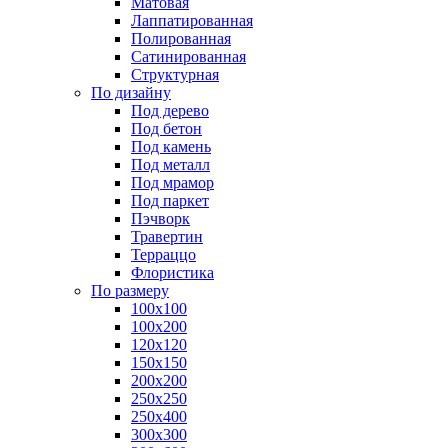
Матовая
Лаппатированная
Полированная
Сатинированная
Структурная
По дизайну
Под дерево
Под бетон
Под камень
Под металл
Под мрамор
Под паркет
Пэчворк
Травертин
Терраццо
Флористика
По размеру
100х100
100х200
120х120
150х150
200х200
250х250
250х400
300х300