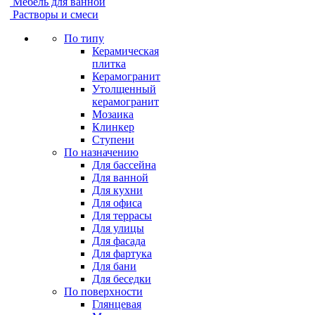
Мебель для ванной
Растворы и смеси
По типу
Керамическая
плитка
Керамогранит
Утолщенный
керамогранит
Мозаика
Клинкер
Ступени
По назначению
Для бассейна
Для ванной
Для кухни
Для офиса
Для террасы
Для улицы
Для фасада
Для фартука
Для бани
Для беседки
По поверхности
Глянцевая