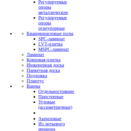
Регулируемые
опоры
металлические
Регулируемые
опоры
огнеупорные
Кварцвиниловые полы
SPC-ламинат
LVT-плитка
MSPC-ламинат
Ламинат
Ковровая плитка
Инженерная доска
Паркетная доска
Подложка
Плинтус
Ванны
Отдельностоящие
Пристенные
Угловые
(ассиметричные)
Акриловые
Из литьевого
мрамора