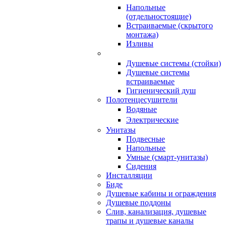
Напольные
(отдельностоящие)
Встраиваемые (скрытого
монтажа)
Изливы
Душевые системы (стойки)
Душевые системы
встраиваемые
Гигиенический душ
Полотенцесушители
ㅤВодяные
ㅤЭлектрические
Унитазы
Подвесные
Напольные
Умные (смарт-унитазы)
Сидения
Инсталляции
Биде
Душевые кабины и ограждения
Душевые поддоны
Слив, канализация, душевые
трапы и душевые каналы