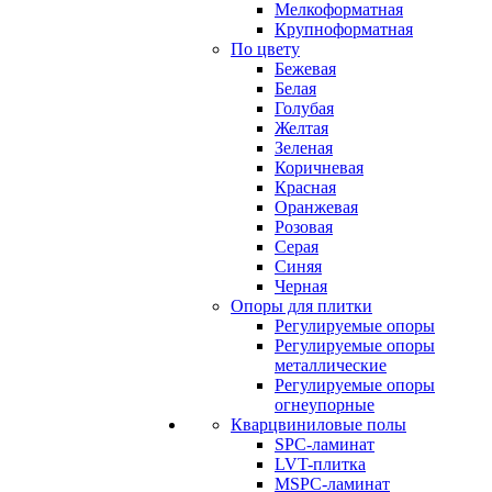
Мелкоформатная
Крупноформатная
По цвету
Бежевая
Белая
Голубая
Желтая
Зеленая
Коричневая
Красная
Оранжевая
Розовая
Серая
Синяя
Черная
Опоры для плитки
Регулируемые опоры
Регулируемые опоры
металлические
Регулируемые опоры
огнеупорные
Кварцвиниловые полы
SPC-ламинат
LVT-плитка
MSPC-ламинат