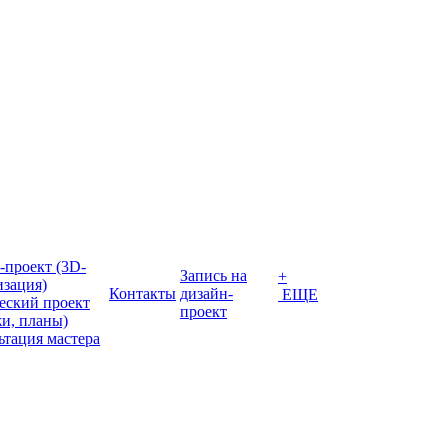
-проект (3D-
Запись на
+
изация)
Контакты
дизайн-
ЕЩЕ
еский проект
проект
жи, планы)
ьтация мастера