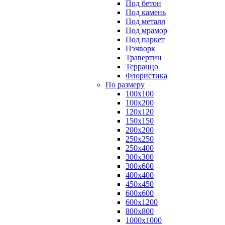
Под бетон
Под камень
Под металл
Под мрамор
Под паркет
Пэчворк
Травертин
Терраццо
Флористика
По размеру
100х100
100х200
120х120
150х150
200х200
250х250
250х400
300х300
300х600
400х400
450х450
600х600
600х1200
800х800
1000х1000