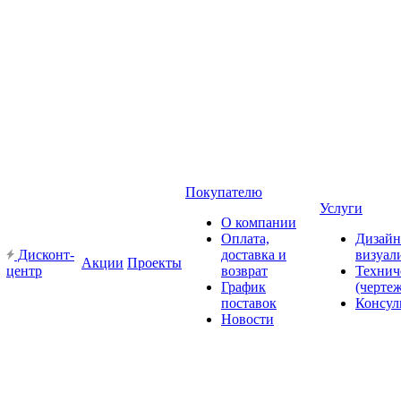
Покупателю
Услуги
О компании
Оплата,
Дизайн
Дисконт-
доставка и
визуал
Акции
Проекты
центр
возврат
Технич
График
(черте
поставок
Консул
Новости