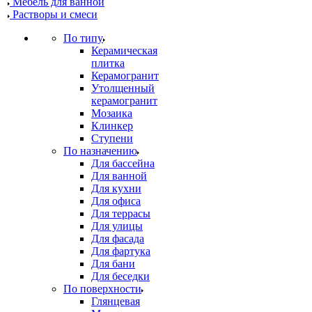
Мебель для ванной
Растворы и смеси
По типу
Керамическая
плитка
Керамогранит
Утолщенный
керамогранит
Мозаика
Клинкер
Ступени
По назначению
Для бассейна
Для ванной
Для кухни
Для офиса
Для террасы
Для улицы
Для фасада
Для фартука
Для бани
Для беседки
По поверхности
Глянцевая