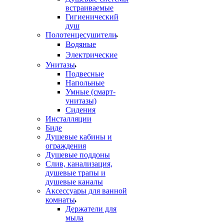
встраиваемые
Гигиенический
душ
Полотенцесушители
ㅤВодяные
ㅤЭлектрические
Унитазы
Подвесные
Напольные
Умные (смарт-
унитазы)
Сидения
Инсталляции
Биде
Душевые кабины и
ограждения
Душевые поддоны
Слив, канализация,
душевые трапы и
душевые каналы
Аксессуары для ванной
комнаты
Держатели для
мыла