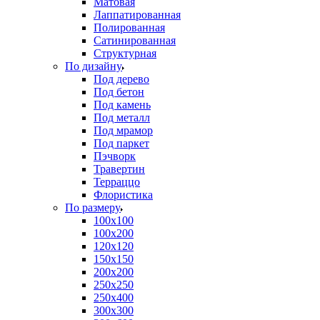
Матовая
Лаппатированная
Полированная
Сатинированная
Структурная
По дизайну
Под дерево
Под бетон
Под камень
Под металл
Под мрамор
Под паркет
Пэчворк
Травертин
Терраццо
Флористика
По размеру
100х100
100х200
120х120
150х150
200х200
250х250
250х400
300х300