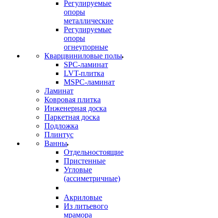
Регулируемые
опоры
металлические
Регулируемые
опоры
огнеупорные
Кварцвиниловые полы
SPC-ламинат
LVT-плитка
MSPC-ламинат
Ламинат
Ковровая плитка
Инженерная доска
Паркетная доска
Подложка
Плинтус
Ванны
Отдельностоящие
Пристенные
Угловые
(ассиметричные)
Акриловые
Из литьевого
мрамора