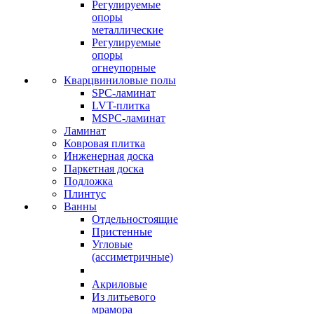
Регулируемые
опоры
металлические
Регулируемые
опоры
огнеупорные
Кварцвиниловые полы
SPC-ламинат
LVT-плитка
MSPC-ламинат
Ламинат
Ковровая плитка
Инженерная доска
Паркетная доска
Подложка
Плинтус
Ванны
Отдельностоящие
Пристенные
Угловые
(ассиметричные)
Акриловые
Из литьевого
мрамора