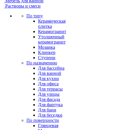
Мебель для ванной
Растворы и смеси
По типу
Керамическая
плитка
Керамогранит
Утолщенный
керамогранит
Мозаика
Клинкер
Ступени
По назначению
Для бассейна
Для ванной
Для кухни
Для офиса
Для террасы
Для улицы
Для фасада
Для фартука
Для бани
Для беседки
По поверхности
Глянцевая