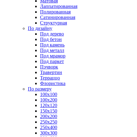
Матовая
Лаппатированная
Полированная
Сатинированная
Структурная
По дизайну
Под дерево
Под бетон
Под камень
Под металл
Под мрамор
Под паркет
Пэчворк
Травертин
Терраццо
Флористика
По размеру
100х100
100х200
120х120
150х150
200х200
250х250
250х400
300х300