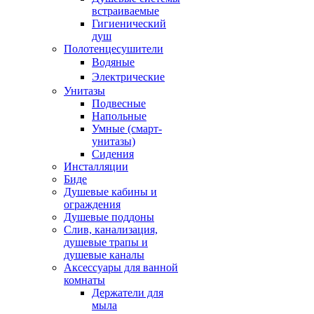
встраиваемые
Гигиенический
душ
Полотенцесушители
ㅤВодяные
ㅤЭлектрические
Унитазы
Подвесные
Напольные
Умные (смарт-
унитазы)
Сидения
Инсталляции
Биде
Душевые кабины и
ограждения
Душевые поддоны
Слив, канализация,
душевые трапы и
душевые каналы
Аксессуары для ванной
комнаты
Держатели для
мыла