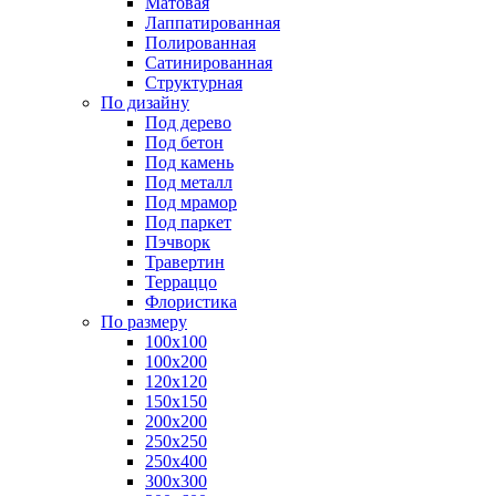
Матовая
Лаппатированная
Полированная
Сатинированная
Структурная
По дизайну
Под дерево
Под бетон
Под камень
Под металл
Под мрамор
Под паркет
Пэчворк
Травертин
Терраццо
Флористика
По размеру
100х100
100х200
120х120
150х150
200х200
250х250
250х400
300х300