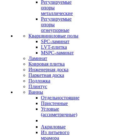
Регулируемые
опоры
металлические
Регулируемые
опоры
огнеупорные
Кварцвиниловые полы
SPC-ламинат
LVT-плитка
MSPC-ламинат
Ламинат
Ковровая плитка
Инженерная доска
Паркетная доска
Подложка
Плинтус
Ванны
Отдельностоящие
Пристенные
Угловые
(ассиметричные)
Акриловые
Из литьевого
мрамора