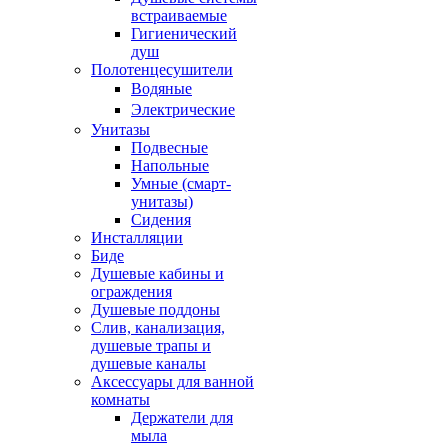
встраиваемые
Гигиенический
душ
Полотенцесушители
ㅤВодяные
ㅤЭлектрические
Унитазы
Подвесные
Напольные
Умные (смарт-
унитазы)
Сидения
Инсталляции
Биде
Душевые кабины и
ограждения
Душевые поддоны
Слив, канализация,
душевые трапы и
душевые каналы
Аксессуары для ванной
комнаты
Держатели для
мыла