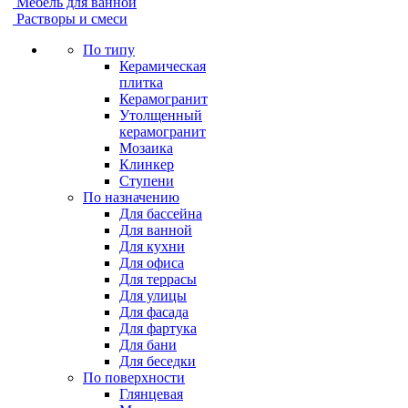
Мебель для ванной
Растворы и смеси
По типу
Керамическая
плитка
Керамогранит
Утолщенный
керамогранит
Мозаика
Клинкер
Ступени
По назначению
Для бассейна
Для ванной
Для кухни
Для офиса
Для террасы
Для улицы
Для фасада
Для фартука
Для бани
Для беседки
По поверхности
Глянцевая