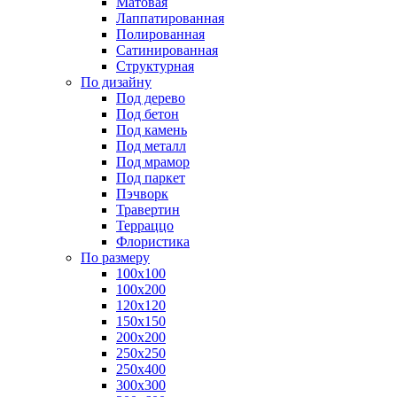
Матовая
Лаппатированная
Полированная
Сатинированная
Структурная
По дизайну
Под дерево
Под бетон
Под камень
Под металл
Под мрамор
Под паркет
Пэчворк
Травертин
Терраццо
Флористика
По размеру
100х100
100х200
120х120
150х150
200х200
250х250
250х400
300х300