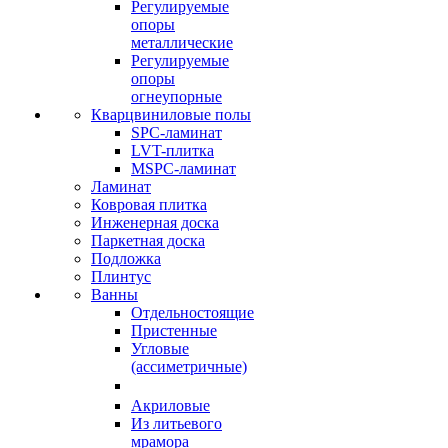
Регулируемые
опоры
металлические
Регулируемые
опоры
огнеупорные
Кварцвиниловые полы
SPC-ламинат
LVT-плитка
MSPC-ламинат
Ламинат
Ковровая плитка
Инженерная доска
Паркетная доска
Подложка
Плинтус
Ванны
Отдельностоящие
Пристенные
Угловые
(ассиметричные)
Акриловые
Из литьевого
мрамора