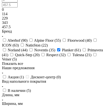
0
114
229
343
457.5
Бренд
Aberhof (
90
)
Alpine Floor (
55
)
Floorwood (
40
)
ICON (
63
)
NatisSton (
22
)
Norland (
44
)
Noventis (
35
)
Planker (
61
)
Primavera
(
41
)
Quick-Step (
20
)
Respect (
32
)
Tulesna (
21
)
Veiser (
5
)
Показать все
Наши предложения
Акция (
1
)
Дисконт-центр (
0
)
Вид напольного покрытия
В наличии (
5
)
Длина, мм
Ширина, мм