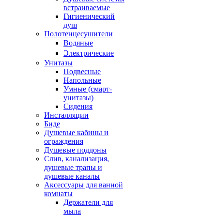
встраиваемые
Гигиенический
душ
Полотенцесушители
ㅤВодяные
ㅤЭлектрические
Унитазы
Подвесные
Напольные
Умные (смарт-
унитазы)
Сидения
Инсталляции
Биде
Душевые кабины и
ограждения
Душевые поддоны
Слив, канализация,
душевые трапы и
душевые каналы
Аксессуары для ванной
комнаты
Держатели для
мыла