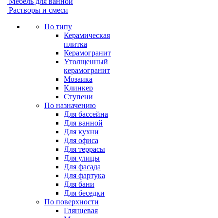
Мебель для ванной
Растворы и смеси
По типу
Керамическая
плитка
Керамогранит
Утолщенный
керамогранит
Мозаика
Клинкер
Ступени
По назначению
Для бассейна
Для ванной
Для кухни
Для офиса
Для террасы
Для улицы
Для фасада
Для фартука
Для бани
Для беседки
По поверхности
Глянцевая